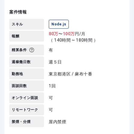
案件情報
スキル
Node.js
80
万
〜
100
万
円/月
報酬
（ 140時間 ~ 180時間 ）
有
精算条件
週５日
週稼働日数
東京都港区 / 麻布十番
勤務地
1回
面談回数
可
オンライン面談
可
リモートワーク
屋内禁煙
禁煙・分煙