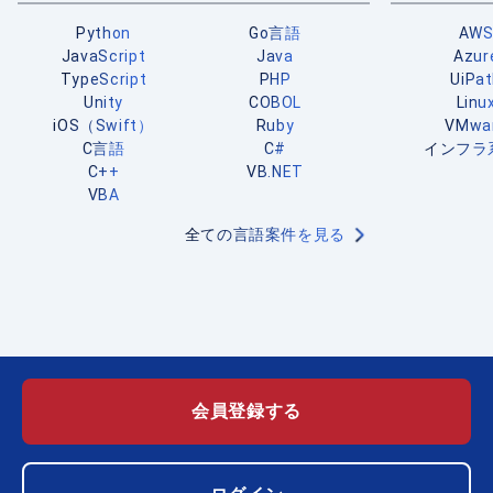
Python
Go言語
AW
JavaScript
Java
Azur
TypeScript
PHP
UiPa
Unity
COBOL
Linu
iOS（Swift）
Ruby
VMwa
C言語
C#
インフラ
C++
VB.NET
VBA
全ての言語案件を見る
会員登録する