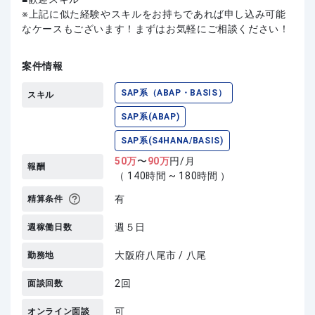
上記に似た経験やスキルをお持ちであれば申し込み可能
なケースもございます！まずはお気軽にご相談ください！
案件情報
SAP系（ABAP・BASIS）
スキル
SAP系(ABAP)
SAP系(S4HANA/BASIS)
50
万
〜
90
万
円/月
報酬
（ 140時間 ~ 180時間 ）
有
精算条件
週５日
週稼働日数
大阪府八尾市 / 八尾
勤務地
2回
面談回数
可
オンライン面談