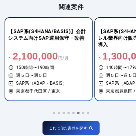
関連案件
【SAP系(S4HANA/BASIS)】会計
【SAP系(S4HA
システム向けSAP運用保守・改善
レル業界向け販売
導入
2,100,000
1,300,
〜
円/月
〜
150時間〜190時間
140時間〜17
週５日〜週５日
週５日〜週５
SAP系（ABAP・BASIS）
SAP系（ABAP
東京都千代田区 / 東京
東京都豊島区 /
これに似た案件を探す