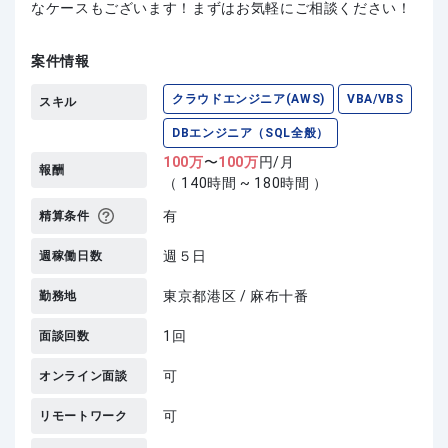
なケースもございます！まずはお気軽にご相談ください！
案件情報
クラウドエンジニア(AWS)
VBA/VBS
スキル
DBエンジニア（SQL全般）
100
万
〜
100
万
円/月
報酬
（ 140時間 ~ 180時間 ）
有
精算条件
週５日
週稼働日数
東京都港区 / 麻布十番
勤務地
1回
面談回数
可
オンライン面談
可
リモートワーク