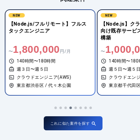
NEW
NEW
【Node.js/フルリモート】フルス
【Node.js】
タックエンジニア
向け既存サービ
構築
1,800,000
1,000,
〜
円/月
〜
140時間〜180時間
140時間〜18
週３日〜週５日
週５日〜週５
クラウドエンジニア(AWS)
クラウドエンジ
東京都渋谷区 / 代々木公園
東京都千代田区 
これに似た案件を探す