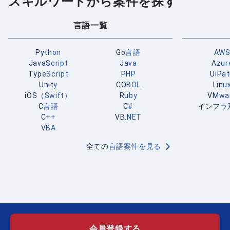
スキルワードから案件を探す
言語一覧
Python
Go言語
AW
JavaScript
Java
Azur
TypeScript
PHP
UiPa
Unity
COBOL
Linu
iOS（Swift）
Ruby
VMwa
C言語
C#
インフラ
C++
VB.NET
VBA
全ての言語案件を見る
会員登録する