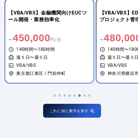
【VBA/VBS】金融機関向けEUCツ
【VBA/VBS】
ール開発・業務効率化
プロジェクト管
450,000
480,00
〜
円/月
〜
140時間〜180時間
140時間〜18
週５日〜週５日
週５日〜週５
VBA/VBS
VBA/VBS
東京都江東区 / 門前仲町
神奈川県横浜市
これに似た案件を探す