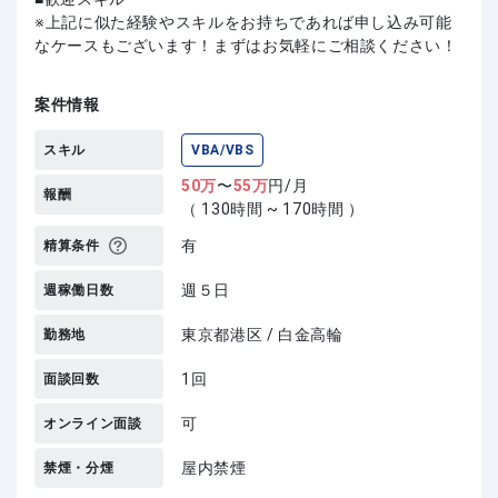
上記に似た経験やスキルをお持ちであれば申し込み可能
なケースもございます！まずはお気軽にご相談ください！
案件情報
スキル
VBA/VBS
50
万
〜
55
万
円/月
報酬
（ 130時間 ~ 170時間 ）
有
精算条件
週５日
週稼働日数
東京都港区 / 白金高輪
勤務地
1回
面談回数
可
オンライン面談
屋内禁煙
禁煙・分煙