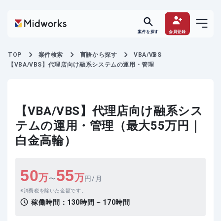
案件を探す
会員登録
TOP
案件検索
言語から探す
VBA/VBS
【VBA/VBS】代理店向け融系システムの運用・管理
【VBA/VBS】代理店向け融系シス
テムの運用・管理（最大55万円｜
白金高輪）
50
55
万
万
〜
円/月
消費税を除いた金額です。
稼働時間：
130時間 ~ 170時間