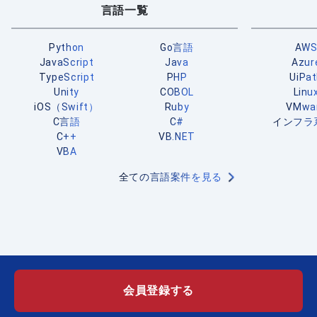
言語一覧
Python
Go言語
AW
JavaScript
Java
Azur
TypeScript
PHP
UiPa
Unity
COBOL
Linu
iOS（Swift）
Ruby
VMwa
C言語
C#
インフラ
C++
VB.NET
VBA
全ての言語案件を見る
会員登録する