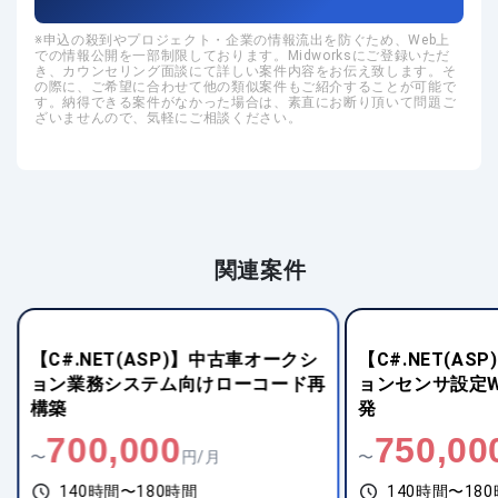
申込の殺到やプロジェクト・企業の情報流出を防ぐため、Web上
での情報公開を一部制限しております。Midworksにご登録いただ
き、カウンセリング面談にて詳しい案件内容をお伝え致します。そ
の際に、ご希望に合わせて他の類似案件もご紹介することが可能で
す。納得できる案件がなかった場合は、素直にお断り頂いて問題ご
ざいませんので、気軽にご相談ください。
関連案件
【C#.NET(ASP)】中古車オークシ
【C#.NET(A
ョン業務システム向けローコード再
ョンセンサ設定W
構築
発
700,000
750,00
〜
円/月
〜
140時間〜180時間
140時間〜18