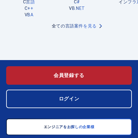
C言語
C#
インフラ
C++
VB.NET
VBA
全ての言語案件を見る
会員登録する
ログイン
エンジニアをお探しの企業様