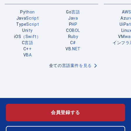
Python
Go言語
AW
JavaScript
Java
Azur
TypeScript
PHP
UiPa
Unity
COBOL
Linu
iOS（Swift）
Ruby
VMwa
C言語
C#
インフラ
C++
VB.NET
VBA
全ての言語案件を見る
会員登録する