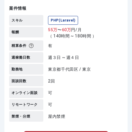
案件情報
スキル
PHP(Laravel)
55
万
〜
60
万
円/月
報酬
（ 140時間 ~ 180時間 ）
有
精算条件
週３日 ~ 週４日
週稼働日数
東京都千代田区 / 東京
勤務地
2回
面談回数
可
オンライン面談
可
リモートワーク
屋内禁煙
禁煙・分煙