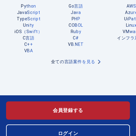
Python
Go言語
AW
JavaScript
Java
Azur
TypeScript
PHP
UiPa
Unity
COBOL
Linu
iOS（Swift）
Ruby
VMwa
C言語
C#
インフラ
C++
VB.NET
VBA
全ての言語案件を見る
会員登録する
ログイン