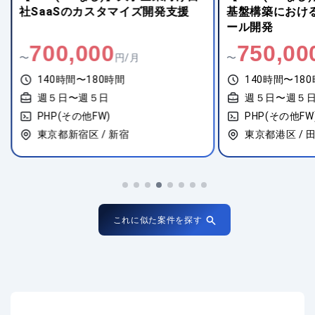
社SaaSのカスタマイズ開発支援
基盤構築におけ
ール開発
700,000
750,00
〜
円/月
〜
140時間〜180時間
140時間〜18
週５日〜週５日
週５日〜週５
PHP(その他FW)
PHP(その他FW
東京都新宿区 / 新宿
東京都港区 / 
これに似た案件を探す