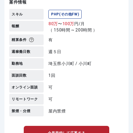
案件情報
スキル
PHP(その他FW)
80
万
〜
100
万
円/月
報酬
（ 150時間 ~ 200時間 ）
有
精算条件
週５日
週稼働日数
埼玉県小川町 / 小川町
勤務地
1回
面談回数
可
オンライン面談
可
リモートワーク
屋内禁煙
禁煙・分煙