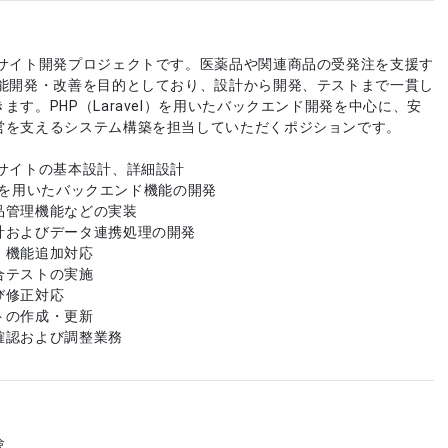
Cサイト開発プロジェクトです。医薬品や関連商品の受発注を支援す
機能開発・改善を目的としており、設計から開発、テストまで一貫し
ます。PHP（Laravel）を用いたバックエンド開発を中心に、安
営を支えるシステム構築を担当していただくポジションです。
Cサイトの基本設計、詳細設計
el）を用いたバックエンド機能の開発
品管理機能などの実装
計およびデータ連携処理の開発
、機能追加対応
合テストの実施
び修正対応
トの作成・更新
確認および調整業務
験