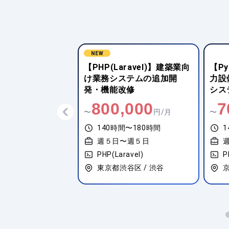
ravel)】建築業向
【Python(Web開発系)】電
【J
ステムの追加開
力設備向けエッジ端末制御
理シ
改修
システム開発
開発
,000
700,000
7
円/月
〜
円/月
〜
間〜180時間
140時間〜180時間
1
〜週５日
週５日〜週５日
avel)
PHP(Laravel)
P
谷区 / 渋谷
京都府京都市中京区 / 大宮