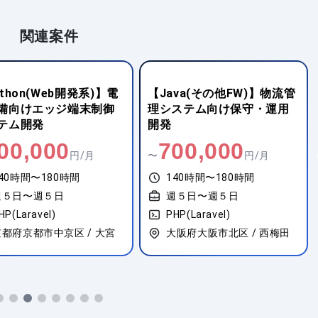
関連案件
ava(その他FW)】物流管
【開発系PM/PMO】外資系
ステム向け保守・運用
コーヒーチェーン向けアプ
リケーションの構築プロジ
ェクト
00,000
1,000,000
円/月
〜
円/月
40時間〜180時間
140時間〜180時間
週５日〜週５日
週５日〜週５日
HP(Laravel)
PHP(Laravel)
大阪府大阪市北区 / 西梅田
東京都中央区 / 東銀座