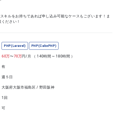
やスキルをお持ちであれば申し込み可能なケースもございます！ま
談ください！
PHP(Laravel)
PHP(CakePHP)
60
万
〜
70
万
円/月
（ 140時間 ~ 180時間 ）
有
週５日
大阪府大阪市福島区 / 野田阪神
1回
可