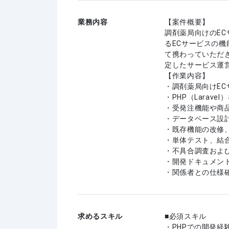
業務内容
【案件概要】
調剤薬局向けのE
るECサービスの
て携わっていただき
定したサービス運
【作業内容】
・調剤薬局向けE
・PHP（Larav
・受発注機能や商
・データベース設
・既存機能の改修
・単体テスト、結
・不具合調査およ
・開発ドキュメン
・関係者との仕様
求めるスキル
必須スキル
・PHPでの開発経