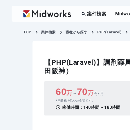
案件検索
Midw
TOP
案件検索
職種から探す
PHP(Laravel)
【PHP(Laravel)】
田阪神）
60
70
万
万
〜
円/月
消費税を除いた金額です。
稼働時間：
140時間 ~ 180時間