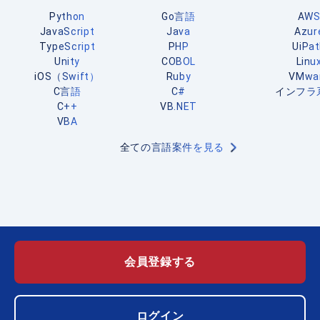
Python
Go言語
AW
JavaScript
Java
Azur
TypeScript
PHP
UiPa
Unity
COBOL
Linu
iOS（Swift）
Ruby
VMwa
C言語
C#
インフラ
C++
VB.NET
VBA
全ての言語案件を見る
会員登録する
ログイン