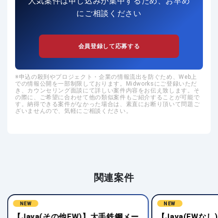
人気案件は申し込みが集中するため、お早め
にご相談ください
会員登録して応募する
申込の殺到やプロジェクト・企業の情報流出を防ぐため、Web上
での情報公開を一部制限しております。Midworksにご登録いただ
き、カウンセリング面談にて詳しい案件内容をお伝え致します。そ
の際に、ご希望に合わせて他の類似案件もご紹介することが可能で
す。納得できる案件がなかった場合は、素直にお断り頂いて問題ご
ざいませんので、気軽にご相談ください。
関連案件
NEW
NEW
【Java(その他FW)】大手鉄鋼メー
【Java(FWな