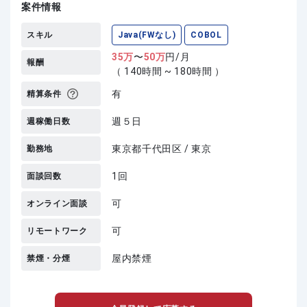
案件情報
スキル
Java(FWなし)
COBOL
35
万
〜
50
万
円/月
報酬
（ 140時間 ~ 180時間 ）
有
精算条件
週５日
週稼働日数
東京都千代田区 / 東京
勤務地
1回
面談回数
可
オンライン面談
可
リモートワーク
屋内禁煙
禁煙・分煙