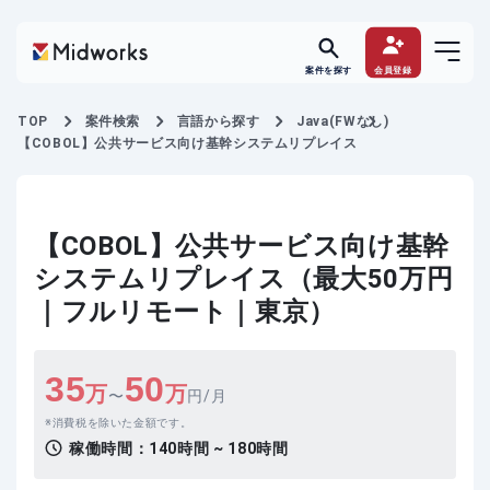
案件を探す
会員登録
TOP
案件検索
言語から探す
Java(FWなし)
【COBOL】公共サービス向け基幹システムリプレイス
【COBOL】公共サービス向け基幹
システムリプレイス（最大50万円
｜フルリモート｜東京）
35
50
万
万
〜
円/月
消費税を除いた金額です。
稼働時間：
140時間 ~ 180時間