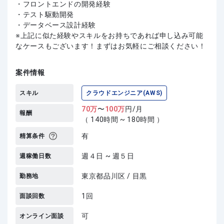
・フロントエンドの開発経験
・テスト駆動開発
・データベース設計経験
上記に似た経験やスキルをお持ちであれば申し込み可能
なケースもございます！まずはお気軽にご相談ください！
案件情報
スキル
クラウドエンジニア(AWS)
70
万
〜
100
万
円/月
報酬
（ 140時間 ~ 180時間 ）
有
精算条件
週４日 ~ 週５日
週稼働日数
東京都品川区 / 目黒
勤務地
1回
面談回数
可
オンライン面談