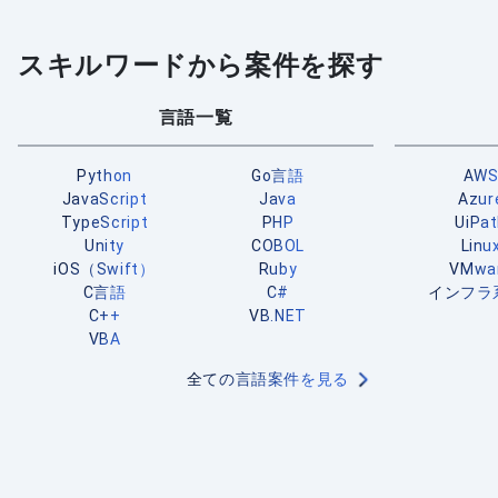
スキルワードから案件を探す
言語一覧
Python
Go言語
AW
JavaScript
Java
Azur
TypeScript
PHP
UiPa
Unity
COBOL
Linu
iOS（Swift）
Ruby
VMwa
C言語
C#
インフラ
C++
VB.NET
VBA
全ての言語案件を見る