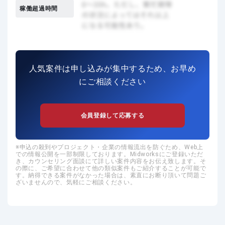
稼働超過時間
人気案件は申し込みが集中するため、お早め
にご相談ください
会員登録して応募する
申込の殺到やプロジェクト・企業の情報流出を防ぐため、Web上
での情報公開を一部制限しております。Midworksにご登録いただ
き、カウンセリング面談にて詳しい案件内容をお伝え致します。そ
の際に、ご希望に合わせて他の類似案件もご紹介することが可能で
す。納得できる案件がなかった場合は、素直にお断り頂いて問題ご
ざいませんので、気軽にご相談ください。