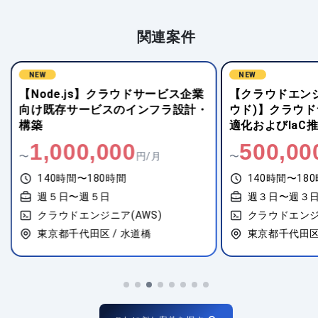
関連案件
NEW
NEW
【クラウドエンジニア(その他クラ
【Python(W
ウド)】クラウドサービス基盤の最
場オンライン契
適化およびIaC推進
運用
500,000
1,000,
〜
円/月
〜
140時間〜180時間
140時間〜18
週３日〜週３日
週５日〜週５
クラウドエンジニア(AWS)
クラウドエンジ
東京都千代田区 / 東京
東京都中央区 /