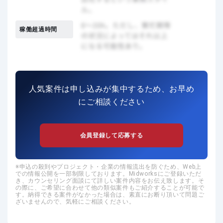
稼働超過時間
人気案件は申し込みが集中するため、お早め
にご相談ください
会員登録して応募する
申込の殺到やプロジェクト・企業の情報流出を防ぐため、Web上
での情報公開を一部制限しております。Midworksにご登録いただ
き、カウンセリング面談にて詳しい案件内容をお伝え致します。そ
の際に、ご希望に合わせて他の類似案件もご紹介することが可能で
す。納得できる案件がなかった場合は、素直にお断り頂いて問題ご
ざいませんので、気軽にご相談ください。