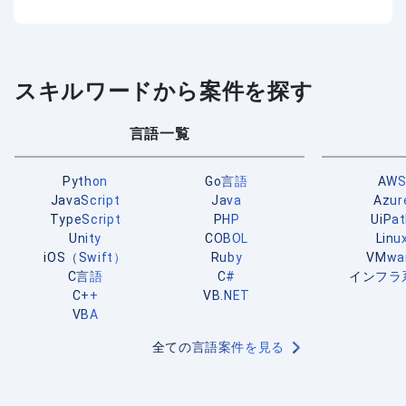
スキルワードから案件を探す
言語一覧
Python
Go言語
AW
JavaScript
Java
Azur
TypeScript
PHP
UiPa
Unity
COBOL
Linu
iOS（Swift）
Ruby
VMwa
C言語
C#
インフラ
C++
VB.NET
VBA
全ての言語案件を見る