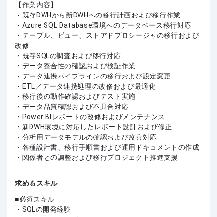
【作業内容】
・既存DWHから新DWHへの移行計画および移行作業
・Azure SQL Database環境へのデータベース移行対応
・テーブル、ビュー、ストアドプロシージャの移行および
改修
・既存SQLの調査および移行対応
・データ整合性の確認および検証作業
・データ連携パイプラインの移行および設定変更
・ETL／データ連携処理の改修および最適化
・移行後の動作確認およびテスト実施
・データ品質確認および不具合対応
・Power BIレポートの改修およびメンテナンス
・新DWH環境に対応したレポート設計および修正
・分析用データモデルの確認および改善対応
・各種設計書、移行手順書および運用ドキュメントの作成
・関係者との調整および移行プロジェクト推進支援
求めるスキル
必須スキル
・SQLの開発経験