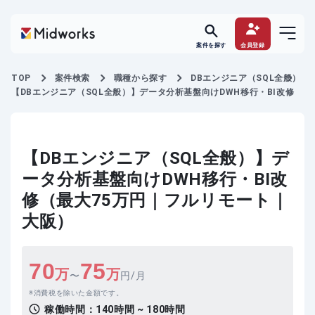
案件を探す
会員登録
TOP
案件検索
職種から探す
DBエンジニア（SQL全般）
【DBエンジニア（SQL全般）】データ分析基盤向けDWH移行・BI改修
【DBエンジニア（SQL全般）】デ
ータ分析基盤向けDWH移行・BI改
修（最大75万円｜フルリモート｜
大阪）
70
75
万
万
〜
円/月
消費税を除いた金額です。
稼働時間：
140時間 ~ 180時間