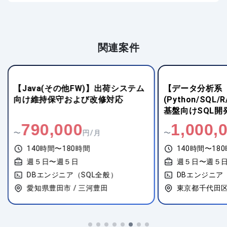
関連案件
【Java(その他FW)】出荷システム
【データ分析系
向け維持保守および改修対応
(Python/SQL
基盤向けSQL開
790,000
1,000,
〜
円/月
〜
140時間〜180時間
140時間〜18
週５日〜週５日
週５日〜週５
DBエンジニア（SQL全般）
DBエンジニア
愛知県豊田市 / 三河豊田
東京都千代田区