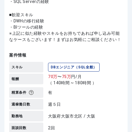
・SQL Serverの経験
歓迎スキル
・DWHの移行経験
・BIツールの経験
上記に似た経験やスキルをお持ちであれば申し込み可能
なケースもございます！まずはお気軽にご相談ください！
案件情報
スキル
DBエンジニア（SQL全般）
70
万
〜
75
万
円/月
報酬
（ 140時間 ~ 180時間 ）
有
精算条件
週５日
週稼働日数
大阪府大阪市北区 / 大阪
勤務地
2回
面談回数