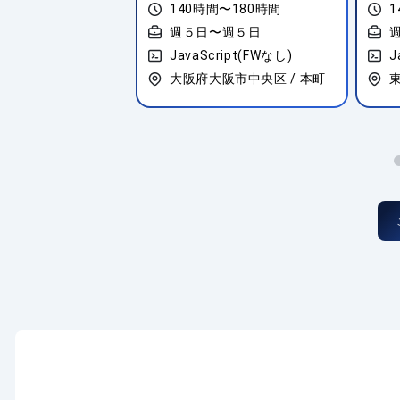
間〜180時間
140時間〜180時間
1
〜週５日
週５日〜週５日
ript(FWなし)
JavaScript(FWなし)
J
川区 / 大崎
大阪府大阪市中央区 / 本町
東