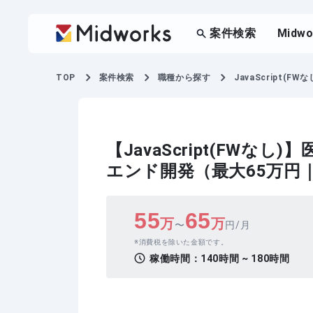
案件検索
Midw
TOP
案件検索
職種から探す
JavaScript(FWな
【JavaScript(FW
エンド開発（最大65万円
55
65
万
万
〜
円/月
消費税を除いた金額です。
稼働時間：
140時間 ~ 180時間