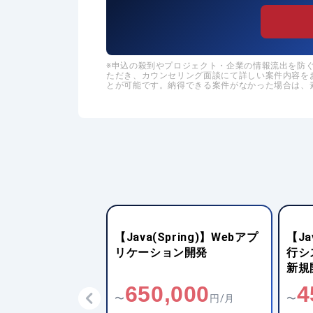
申込の殺到やプロジェクト・企業の情報流出を防ぐた
ただき、カウンセリング面談にて詳しい案件内容を
とが可能です。納得できる案件がなかった場合は、
FWなし)】地方銀行
【Java(Spring)】Webアプ
【Ja
系システム構築支
リケーション開発
行シ
新規
,000
650,000
4
円/月
〜
円/月
〜