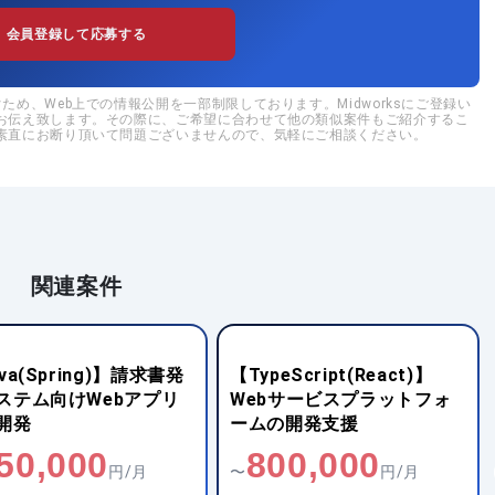
会員登録して応募する
め、Web上での情報公開を一部制限しております。Midworksにご登録い
お伝え致します。その際に、ご希望に合わせて他の類似案件もご紹介するこ
素直にお断り頂いて問題ございませんので、気軽にご相談ください。
関連案件
va(Spring)】請求書発
【TypeScript(React)】
ステム向けWebアプリ
Webサービスプラットフォ
開発
ームの開発支援
50,000
800,000
円/月
〜
円/月