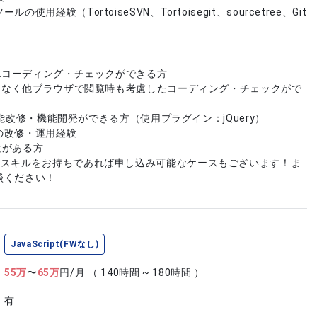
使用経験（TortoiseSVN、Tortoisegit、sourcetree、Git
MLコーディング・チェックができる方
ではなく他ブラウザで閲覧時も考慮したコーディング・チェックがで
tの機能改修・機能開発ができる方（使用プラグイン：jQuery）
の改修・運用経験
経験がある方
やスキルをお持ちであれば申し込み可能なケースもございます！ま
談ください！
JavaScript(FWなし)
55
万
〜
65
万
円/月
（ 140時間 ~ 180時間 ）
有