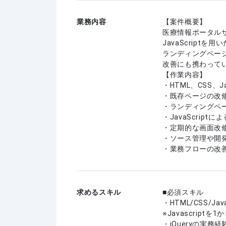
業務内容
【案件概要】
医療情報ポータルサ
JavaScrip
ランディングペー
改善にも携わって
【作業内容】
・HTML、CSS、
・既存ページの改
・ランディングペ
・JavaScrip
・定期的な画面改
・ソース管理や開
・業務フローの改
求めるスキル
必須スキル
・HTML/CSS/Ja
※Javascrip
・jQueryの実務経