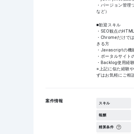
・バージョン管理ツールの
など）
歓迎スキル
・SEO観点のHT
・Chromeだけ
きる方
・Javascrip
・ポータルサイト
・Backlog使用
上記に似た経験
ずはお気軽にご相
案件情報
スキル
報酬
精算条件