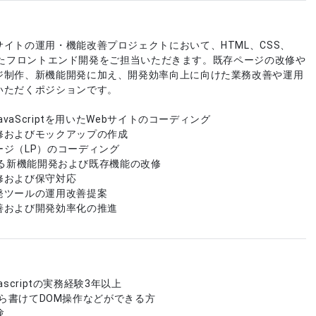
イトの運用・機能改善プロジェクトにおいて、HTML、CSS、
tを用いたフロントエンド開発をご担当いただきます。既存ページの改修や
ジ制作、新機能開発に加え、開発効率向上に向けた業務改善や運用
いただくポジションです。
JavaScriptを用いたWebサイトのコーディング
修およびモックアップの作成
ージ（LP）のコーディング
tによる新機能開発および既存機能の改修
修および保守対応
発ツールの運用改善提案
善および開発効率化の推進
vascriptの実務経験3年以上
tを1から書けてDOM操作などができる方
験