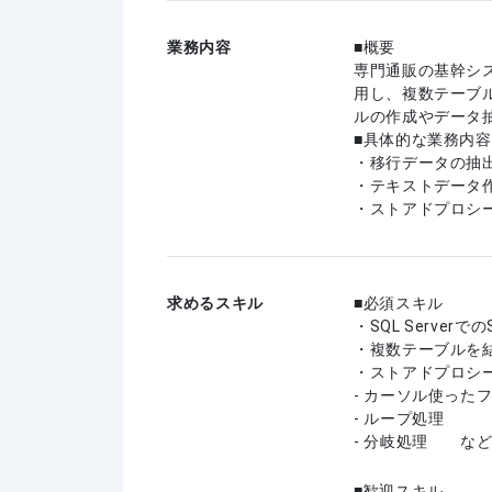
業務内容
■概要
専門通販の基幹シス
用し、複数テーブ
ルの作成やデータ
■具体的な業務内容
・移行データの抽
・テキストデータ作
・ストアドプロシージ
求めるスキル
必須スキル
・SQL Server
・複数テーブルを結
・ストアドプロシージ
- カーソル使った
- ループ処理
- 分岐処理 な
歓迎スキル