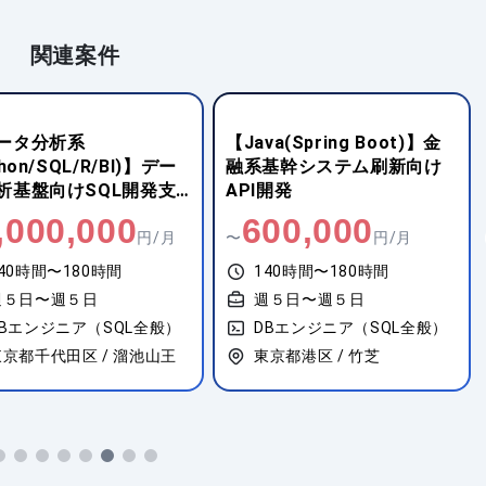
関連案件
ータ分析系
【Java(Spring Boot)】金
thon/SQL/R/BI)】デー
融系基幹システム刷新向け
析基盤向けSQL開発支
API開発
,000,000
600,000
円/月
〜
円/月
40時間〜180時間
140時間〜180時間
週５日〜週５日
週５日〜週５日
DBエンジニア（SQL全般）
DBエンジニア（SQL全般）
東京都千代田区 / 溜池山王
東京都港区 / 竹芝