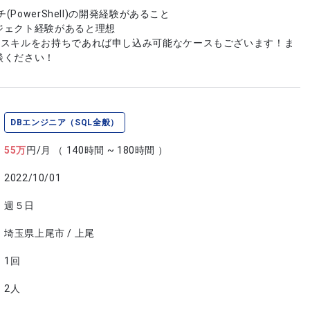
チ(PowerShell)の開発経験があること
ジェクト経験があると理想
やスキルをお持ちであれば申し込み可能なケースもございます！ま
談ください！
DBエンジニア（SQL全般）
55
万
円/月
（ 140時間 ~ 180時間 ）
2022/10/01
週５日
埼玉県上尾市 / 上尾
1回
2人