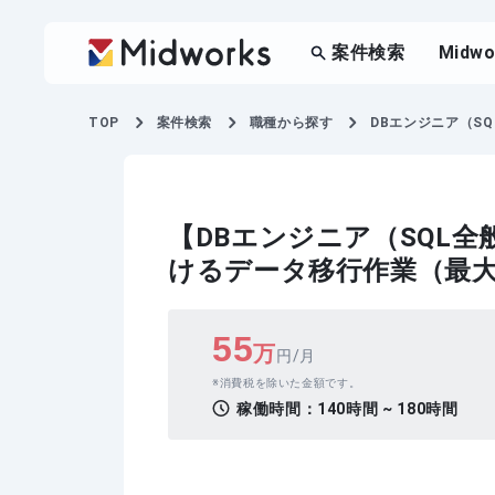
案件検索
Midw
TOP
案件検索
職種から探す
DBエンジニア（SQ
【DBエンジニア（SQL
けるデータ移行作業（最大
55
万
円/月
消費税を除いた金額です。
稼働時間：
140時間 ~ 180時間