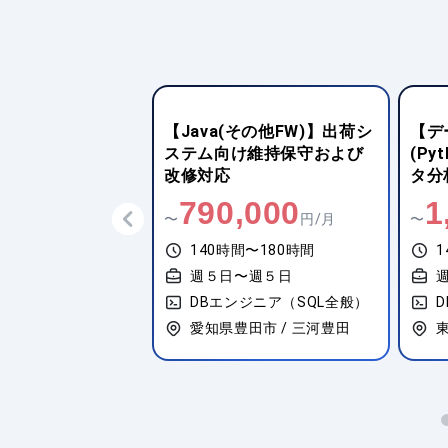
分析系
【Java(その他FW)】出荷シ
【デ
SQL/R/BI)】物流
ステム向け維持保守および
(Py
向けデータ分析・
改修対応
タ分
盤構築
援
0,000
790,000
1
円/月
〜
円/月
〜
間〜180時間
140時間〜180時間
1
〜週５日
週５日〜週５日
ジニア（SQL全般）
DBエンジニア（SQL全般）
央区 / 新富町
愛知県豊田市 / 三河豊田