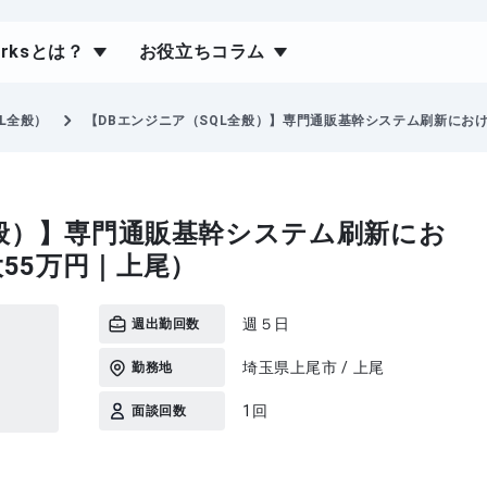
orksとは？
お役立ちコラム
L全般）
【DBエンジニア（SQL全般）】専門通販基幹システム刷新にお
全般）】専門通販基幹システム刷新にお
55万円｜上尾）
週５日
週出勤回数
埼玉県上尾市 / 上尾
勤務地
1回
面談回数