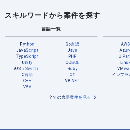
スキルワードから案件を探す
言語一覧
Python
Go言語
AW
JavaScript
Java
Azur
TypeScript
PHP
UiPa
Unity
COBOL
Linu
iOS（Swift）
Ruby
VMwa
C言語
C#
インフラ
C++
VB.NET
VBA
全ての言語案件を見る