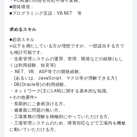
・PC関連の問合せ対応や保守業務。
■開発環境：
■プログラミング言語：VB.NET 等
求めるスキル
必須スキル
※以下を満たしている方が理想ですが、一部該当する方で
も検討可能です。
・生産管理システムの運用、管理、開発などの経験(もし
くは利用経験、知見等)
・.NET、VB、ASP等での開発経験。
(あるいは、JavaScript、マクロ等が理解できる方)
・DB(Oracle等)の利用経験。
・ネットワーク(主にLAN)に関する基本的な知識。
<その他要件>
・長期的にご参画頂ける方。
・健康面に問題の無い方。
・工場業務の理解を積極的にやっていただける方。
・工場管理システムのため、障害対応などで工場内を機敏
に動いていただける方。