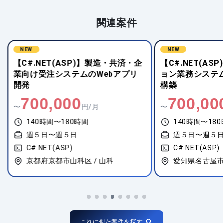
関連案件
NEW
NEW
【C#.NET(ASP)】製造・共済・企
【C#.NET(A
業向け受注システムのWebアプリ
ョン業務システ
開発
構築
700,000
700,00
〜
円/月
〜
140時間〜180時間
140時間〜18
週５日〜週５日
週５日〜週５
C#.NET(ASP)
C#.NET(ASP)
京都府京都市山科区 / 山科
愛知県名古屋市
これに似た案件を探す