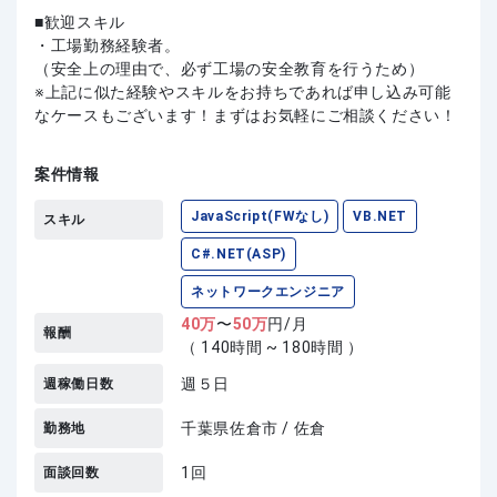
歓迎スキル
・工場勤務経験者。
（安全上の理由で、必ず工場の安全教育を行うため）
上記に似た経験やスキルをお持ちであれば申し込み可能
なケースもございます！まずはお気軽にご相談ください！
案件情報
JavaScript(FWなし)
VB.NET
スキル
C#.NET(ASP)
ネットワークエンジニア
40
万
〜
50
万
円/月
報酬
（ 140時間 ~ 180時間 ）
週５日
週稼働日数
千葉県佐倉市 / 佐倉
勤務地
1回
面談回数