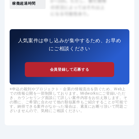
稼働超過時間
人気案件は申し込みが集中するため、お早め
にご相談ください
会員登録して応募する
申込の殺到やプロジェクト・企業の情報流出を防ぐため、Web上
での情報公開を一部制限しております。Midworksにご登録いただ
き、カウンセリング面談にて詳しい案件内容をお伝え致します。そ
の際に、ご希望に合わせて他の類似案件もご紹介することが可能で
す。納得できる案件がなかった場合は、素直にお断り頂いて問題ご
ざいませんので、気軽にご相談ください。