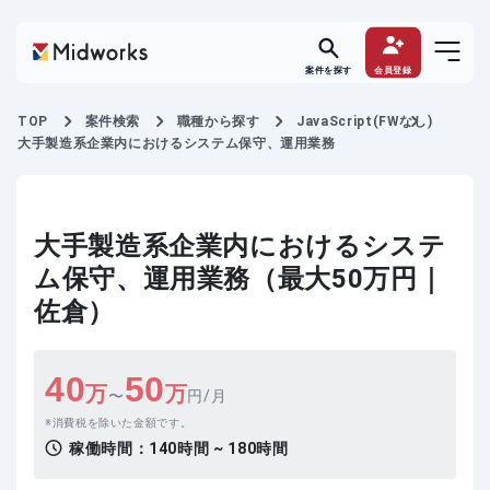
案件を探す
会員登録
TOP
案件検索
職種から探す
JavaScript(FWなし)
大手製造系企業内におけるシステム保守、運用業務
大手製造系企業内におけるシステ
ム保守、運用業務（最大50万円｜
佐倉）
40
50
万
万
〜
円/月
消費税を除いた金額です。
稼働時間：
140時間 ~ 180時間