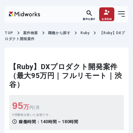
案件を探す
会員登録
TOP
案件検索
職種から探す
Ruby
【Ruby】DXプ
ロダクト開発案件
【Ruby】DXプロダクト開発案件
（最大95万円｜フルリモート｜渋
谷）
95
万
円/月
消費税を除いた金額です。
稼働時間：
140時間 ~ 180時間