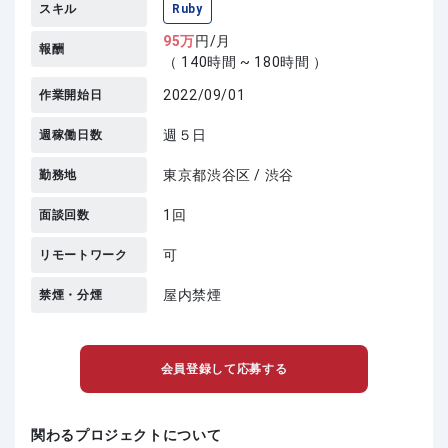
スキル
Ruby
95
万
円/月
報酬
（ 140時間 ~ 180時間 ）
2022/09/01
作業開始日
週５日
週稼働日数
東京都渋谷区 / 渋谷
勤務地
1回
面談回数
可
リモートワーク
屋内禁煙
禁煙・分煙
会員登録して応募する
関わるプロジェクトについて