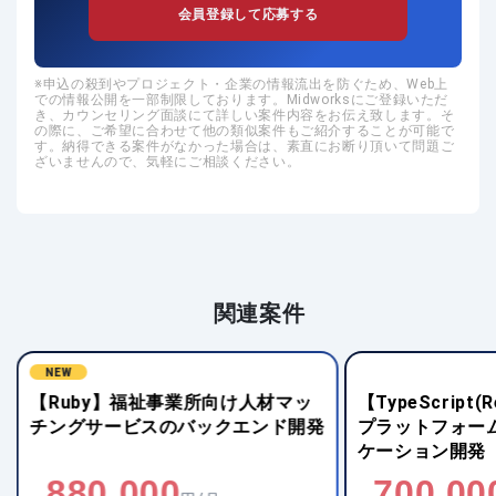
会員登録して応募する
申込の殺到やプロジェクト・企業の情報流出を防ぐため、Web上
での情報公開を一部制限しております。Midworksにご登録いただ
き、カウンセリング面談にて詳しい案件内容をお伝え致します。そ
の際に、ご希望に合わせて他の類似案件もご紹介することが可能で
す。納得できる案件がなかった場合は、素直にお断り頂いて問題ご
ざいませんので、気軽にご相談ください。
関連案件
【TypeScript(React)】就職支援
【Python(W
プラットフォーム向けWebアプリ
モダンWebシス
ケーション開発
700,000
1,200,