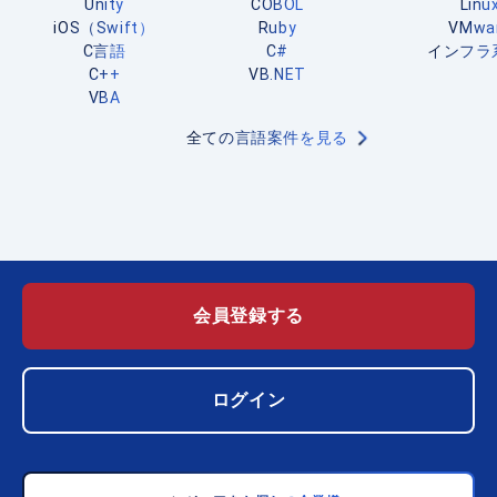
Unity
COBOL
Linu
iOS（Swift）
Ruby
VMwa
C言語
C#
インフラ
C++
VB.NET
VBA
全ての言語案件を見る
会員登録する
ログイン