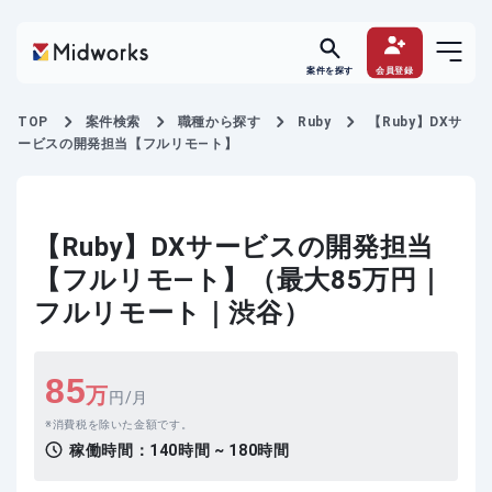
案件を探す
会員登録
TOP
案件検索
職種から探す
Ruby
【Ruby】DXサ
ービスの開発担当【フルリモ―ト】
【Ruby】DXサービスの開発担当
【フルリモ―ト】（最大85万円｜
フルリモート｜渋谷）
85
万
円/月
消費税を除いた金額です。
稼働時間：
140時間 ~ 180時間