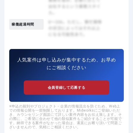
稼働超過時間
人気案件は申し込みが集中するため、お早め
にご相談ください
会員登録して応募する
申込の殺到やプロジェクト・企業の情報流出を防ぐため、Web上
での情報公開を一部制限しております。Midworksにご登録いただ
き、カウンセリング面談にて詳しい案件内容をお伝え致します。そ
の際に、ご希望に合わせて他の類似案件もご紹介することが可能で
す。納得できる案件がなかった場合は、素直にお断り頂いて問題ご
ざいませんので、気軽にご相談ください。