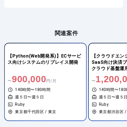
関連案件
【Python(Web開発系)】ECサービ
【クラウドエンジ
ス向けシステムのリプレイス開発
SaaS向け決済
クラウド基盤運
900,000
1,200,
〜
円/月
〜
140時間〜180時間
140時間〜18
週５日〜週５日
週５日〜週５
Ruby
Ruby
東京都千代田区 / 東京
東京都渋谷区 /