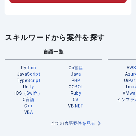
スキルワードから案件を探す
言語一覧
Python
Go言語
AW
JavaScript
Java
Azur
TypeScript
PHP
UiPa
Unity
COBOL
Linu
iOS（Swift）
Ruby
VMwa
C言語
C#
インフラ
C++
VB.NET
VBA
全ての言語案件を見る