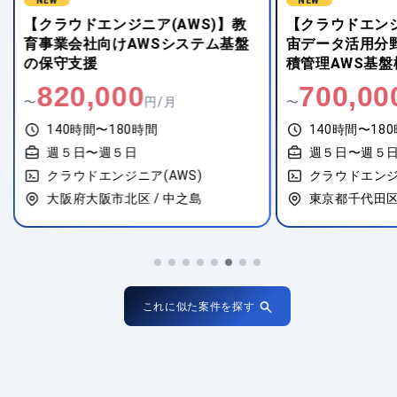
NEW
NEW
【クラウドエンジニア(AWS)】教
【クラウドエンジ
育事業会社向けAWSシステム基盤
宙データ活用分
の保守支援
積管理AWS基盤
820,000
700,00
〜
円/月
〜
140時間〜180時間
140時間〜18
週５日〜週５日
週５日〜週５
クラウドエンジニア(AWS)
クラウドエンジ
大阪府大阪市北区 / 中之島
東京都千代田区 
これに似た案件を探す