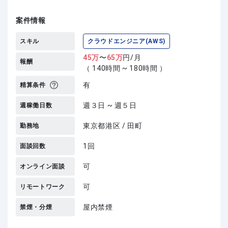
案件情報
スキル
クラウドエンジニア(AWS)
45
万
〜
65
万
円/月
報酬
（ 140時間 ~ 180時間 ）
有
精算条件
週３日 ~ 週５日
週稼働日数
東京都港区 / 田町
勤務地
1回
面談回数
可
オンライン面談
可
リモートワーク
屋内禁煙
禁煙・分煙