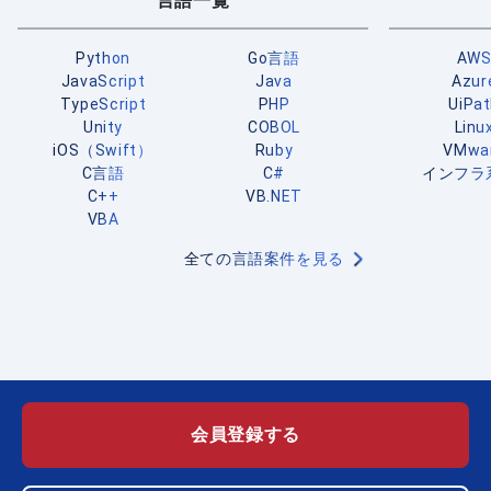
言語一覧
Python
Go言語
AW
JavaScript
Java
Azur
TypeScript
PHP
UiPa
Unity
COBOL
Linu
iOS（Swift）
Ruby
VMwa
C言語
C#
インフラ
C++
VB.NET
VBA
全ての言語案件を見る
会員登録する