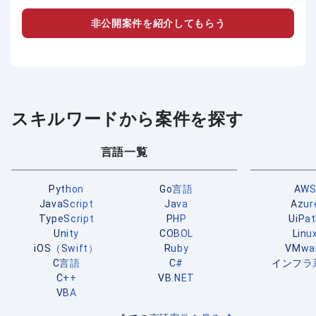
非公開案件を紹介してもらう
スキルワードから案件を探す
言語一覧
Python
Go言語
AW
JavaScript
Java
Azur
TypeScript
PHP
UiPa
Unity
COBOL
Linu
iOS（Swift）
Ruby
VMwa
C言語
C#
インフラ
C++
VB.NET
VBA