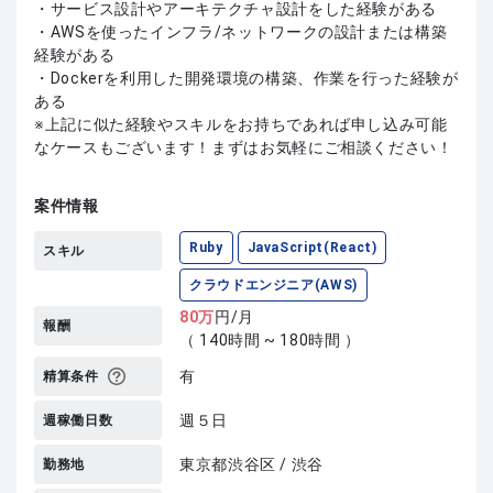
・サービス設計やアーキテクチャ設計をした経験がある
・AWSを使ったインフラ/ネットワークの設計または構築
経験がある
・Dockerを利用した開発環境の構築、作業を行った経験が
ある
上記に似た経験やスキルをお持ちであれば申し込み可能
なケースもございます！まずはお気軽にご相談ください！
案件情報
Ruby
JavaScript(React)
スキル
クラウドエンジニア(AWS)
80
万
円/月
報酬
（ 140時間 ~ 180時間 ）
有
精算条件
週５日
週稼働日数
東京都渋谷区 / 渋谷
勤務地