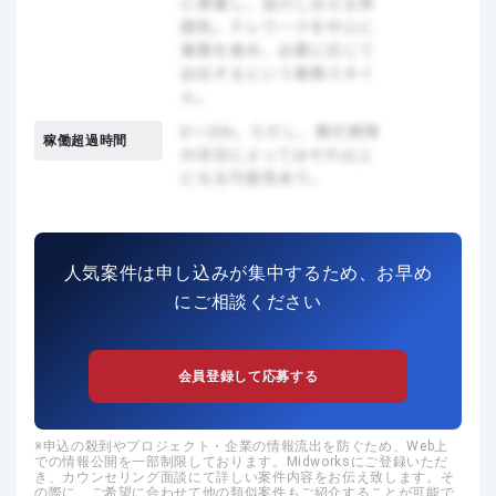
稼働超過時間
人気案件は申し込みが集中するため、お早め
にご相談ください
会員登録して応募する
申込の殺到やプロジェクト・企業の情報流出を防ぐため、Web上
での情報公開を一部制限しております。Midworksにご登録いただ
き、カウンセリング面談にて詳しい案件内容をお伝え致します。そ
の際に、ご希望に合わせて他の類似案件もご紹介することが可能で