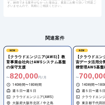
す。納得できる案件がなかった場合は、素直にお断り頂いて問題ご
ざいませんので、気軽にご相談ください。
関連案件
NEW
NEW
【クラウドエンジニア(AWS)】教
【クラウドエンジ
育事業会社向けAWSシステム基盤
宙データ活用分
の保守支援
積管理AWS基盤
820,000
700,00
〜
円/月
〜
140時間〜180時間
140時間〜18
週５日〜週５日
週５日〜週５
クラウドエンジニア(AWS)
クラウドエンジ
大阪府大阪市北区 / 中之島
東京都千代田区 