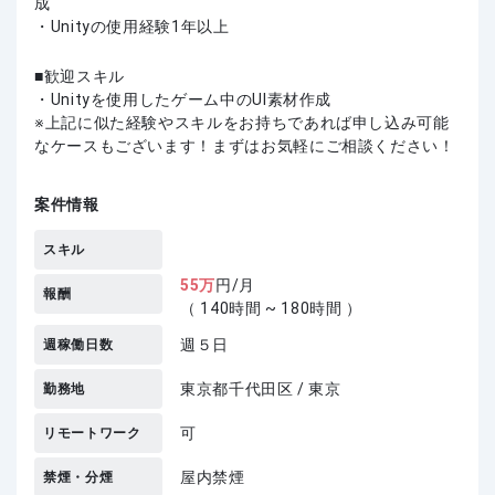
成
・Unityの使用経験1年以上
歓迎スキル
・Unityを使用したゲーム中のUI素材作成
上記に似た経験やスキルをお持ちであれば申し込み可能
なケースもございます！まずはお気軽にご相談ください！
案件情報
スキル
55
万
円/月
報酬
（ 140時間 ~ 180時間 ）
週５日
週稼働日数
東京都千代田区 / 東京
勤務地
可
リモートワーク
屋内禁煙
禁煙・分煙