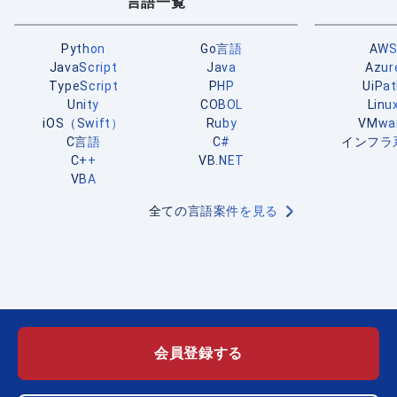
言語一覧
Python
Go言語
AW
JavaScript
Java
Azur
TypeScript
PHP
UiPa
Unity
COBOL
Linu
iOS（Swift）
Ruby
VMwa
C言語
C#
インフラ
C++
VB.NET
VBA
全ての言語案件を見る
会員登録する