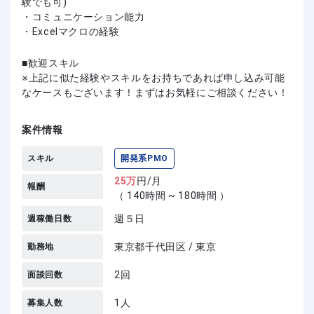
験でも可)
・コミュニケーション能力
・Excelマクロの経験
歓迎スキル
上記に似た経験やスキルをお持ちであれば申し込み可能
なケースもございます！まずはお気軽にご相談ください！
案件情報
スキル
開発系PMO
25
万
円/月
報酬
（ 140時間 ~ 180時間 ）
週５日
週稼働日数
東京都千代田区 / 東京
勤務地
2回
面談回数
1人
募集人数