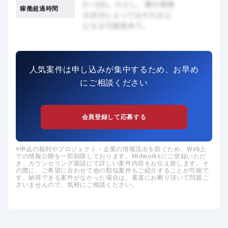
稼働超過時間
人気案件は申し込みが集中するため、お早め
にご相談ください
会員登録して応募する
申込の殺到やプロジェクト・企業の情報流出を防ぐため、Web上
での情報公開を一部制限しております。Midworksにご登録いただ
き、カウンセリング面談にて詳しい案件内容をお伝え致します。そ
の際に、ご希望に合わせて他の類似案件もご紹介することが可能で
す。納得できる案件がなかった場合は、素直にお断り頂いて問題ご
ざいませんので、気軽にご相談ください。