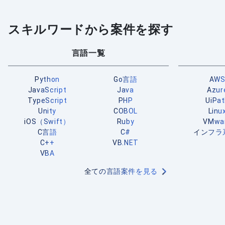
スキルワードから案件を探す
言語一覧
Python
Go言語
AW
JavaScript
Java
Azur
TypeScript
PHP
UiPa
Unity
COBOL
Linu
iOS（Swift）
Ruby
VMwa
C言語
C#
インフラ
C++
VB.NET
VBA
全ての言語案件を見る