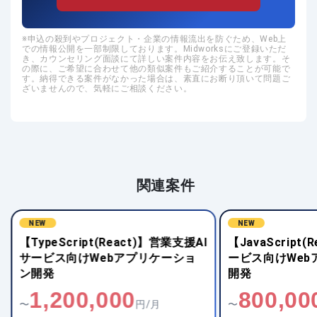
申込の殺到やプロジェクト・企業の情報流出を防ぐため、Web上
での情報公開を一部制限しております。Midworksにご登録いただ
き、カウンセリング面談にて詳しい案件内容をお伝え致します。そ
の際に、ご希望に合わせて他の類似案件もご紹介することが可能で
す。納得できる案件がなかった場合は、素直にお断り頂いて問題ご
ざいませんので、気軽にご相談ください。
関連案件
NEW
NEW
【TypeScript(React)】営業支援AI
【JavaScript
サービス向けWebアプリケーショ
ービス向けWeb
ン開発
開発
1,200,000
800,00
〜
円/月
〜