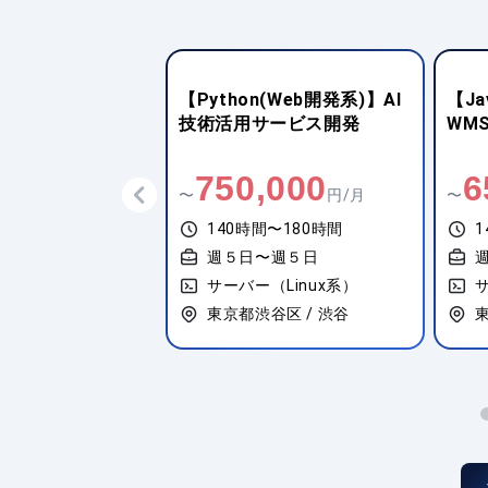
(Web開発系)】AI
【Java(FWなし)】物流向け
【ク
サービス開発
WMS性能改善支援
(A
盤構
,000
650,000
6
円/月
〜
円/月
〜
間〜180時間
140時間〜180時間
1
〜週５日
週５日〜週５日
（Linux系）
サーバー（Linux系）
サ
谷区 / 渋谷
東京都千代田区 / 東京