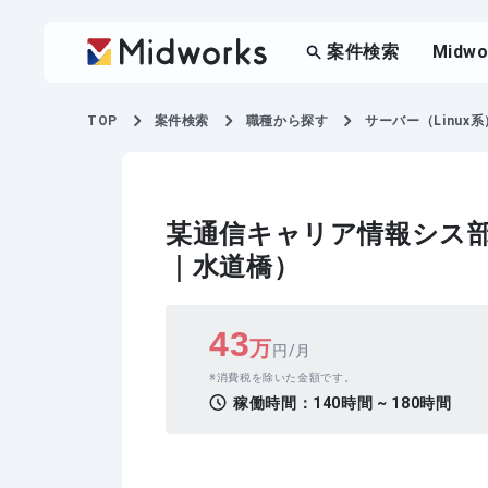
案件検索
Midw
TOP
案件検索
職種から探す
サーバー（Linux系
某通信キャリア情報シス部
｜水道橋）
43
万
円/月
消費税を除いた金額です。
稼働時間：
140時間 ~ 180時間