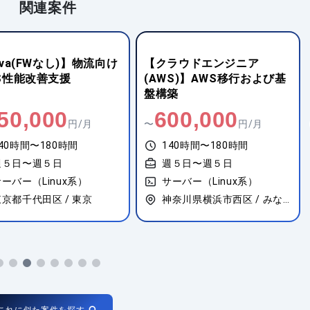
関連案件
ラウドエンジニア
【サーバー（Linux系）】不
WS)】AWS移行および基
動産業向けイントラシステ
築
ム 改修
00,000
1,000,000
円/月
〜
円/月
40時間〜180時間
140時間〜180時間
週５日〜週５日
週５日〜週５日
ーバー（Linux系）
サーバー（Linux系）
神奈川県横浜市西区 / みなとみらい
東京都渋谷区 / 代々木
これに似た案件を探す