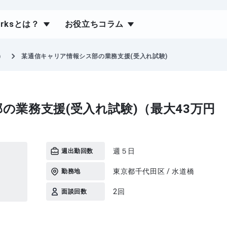
orksとは？
お役立ちコラム
）
某通信キャリア情報シス部の業務支援(受入れ試験)
の業務支援(受入れ試験)（最大43万円
週５日
週出勤回数
東京都千代田区 / 水道橋
勤務地
2回
面談回数