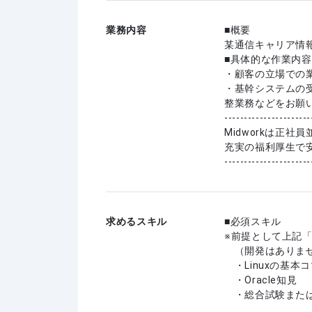
業務内容
■概要
某通信キャリア情
■具体的な作業内容
・顧客の立場での
・基幹システムの
整業務などをお願
----------------------
Midworkは正
充実の福利厚生で
----------------------
求めるスキル
必須スキル
※前提として上記
（開発はありま
・Linuxの基本
・Oracle知見
・総合試験または