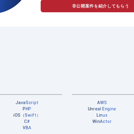
非公開案件を紹介してもらう
JavaScript
AWS
PHP
Unreal Engine
iOS（Swift）
Linux
C#
WinActor
VBA