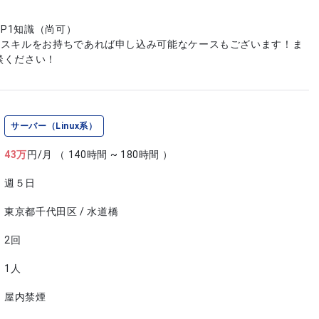
JP1知識（尚可）
やスキルをお持ちであれば申し込み可能なケースもございます！ま
談ください！
サーバー（Linux系）
43
万
円/月
（ 140時間 ~ 180時間 ）
週５日
東京都千代田区 / 水道橋
2回
1人
屋内禁煙