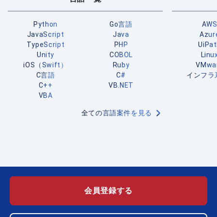
Python
Go言語
AW
JavaScript
Java
Azur
TypeScript
PHP
UiPa
Unity
COBOL
Linu
iOS（Swift）
Ruby
VMwa
C言語
C#
インフラ
C++
VB.NET
VBA
全ての言語案件を見る
会員登録する