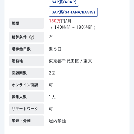
SAP系(ABAP)
SAP系(S4HANA/BASIS)
130
万
円/月
報酬
（ 140時間 ~ 180時間 ）
有
精算条件
週５日
週稼働日数
東京都千代田区 / 東京
勤務地
2回
面談回数
可
オンライン面談
1人
募集人数
可
リモートワーク
屋内禁煙
禁煙・分煙