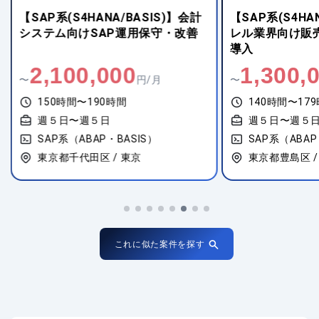
【SAP系(S4HANA/BASIS)】会計
【SAP系(S4HA
システム向けSAP運用保守・改善
レル業界向け販売
導入
2,100,000
1,300,
〜
円/月
〜
150時間〜190時間
140時間〜17
週５日〜週５日
週５日〜週５
SAP系（ABAP・BASIS）
SAP系（ABAP
東京都千代田区 / 東京
東京都豊島区 /
これに似た案件を探す