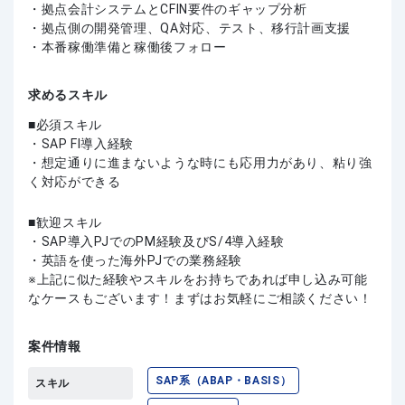
・拠点会計システムとCFIN要件のギャップ分析
・拠点側の開発管理、QA対応、テスト、移行計画支援
・本番稼働準備と稼働後フォロー
求めるスキル
必須スキル
・SAP FI導入経験
・想定通りに進まないような時にも応用力があり、粘り強
く対応ができる
歓迎スキル
・SAP導入PJでのPM経験及びS/4導入経験
・英語を使った海外PJでの業務経験
上記に似た経験やスキルをお持ちであれば申し込み可能
なケースもございます！まずはお気軽にご相談ください！
案件情報
SAP系（ABAP・BASIS）
スキル