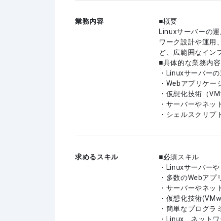
業務内容
■概要
Linuxサーバー
ワーク設計や運用
ど、広範囲なイン
■具体的な業務内容
・Linuxサーバ
・Webアプリケ
・仮想化技術（VMw
・サーバーやネッ
・シェルスクリプ
求めるスキル
必須スキル
・Linuxサーバ
・多数のWebア
・サーバーやネッ
・仮想化技術(VMw
・簡単なプログラミ
・Linux、ネッ