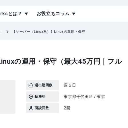
orksとは？
お役立ちコラム
）
【サーバー（Linux系）】Linuxの運用・保守
Linuxの運用・保守（最大45万円｜フル
週５日
週出勤回数
東京都千代田区 / 東京
勤務地
2回
面談回数