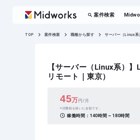
案件検索
Midw
TOP
案件検索
職種から探す
サーバー（Linux系
【サーバー（Linux系）】
リモート｜東京）
45
万
円/月
消費税を除いた金額です。
稼働時間：
140時間 ~ 180時間