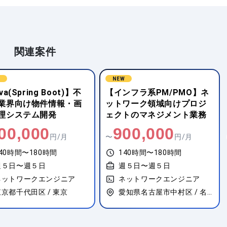
関連案件
W
ンフラ系PM/PMO】ネ
【インフラ系PM/PMO】医
ワーク領域向けプロジ
療機関向けSaaSサービスの
トのマネジメント業務
VPN接続基盤構築
00,000
1,000,000
円/月
〜
円/月
40時間〜180時間
140時間〜180時間
週５日〜週５日
週５日〜週５日
ネットワークエンジニア
ネットワークエンジニア
愛知県名古屋市中村区 / 名古屋
東京都江東区 / 豊洲