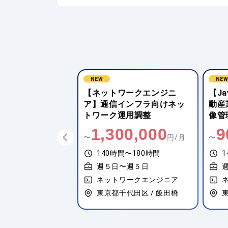
NEW
NE
ワークエンジニ
【Java(Spring Boot)】不
【イ
インフラ向けネッ
動産業界向け物件情報・画
ット
運用調整
像管理システム開発
ェク
0,000
900,000
9
円/月
〜
円/月
〜
間〜180時間
140時間〜180時間
1
〜週５日
週５日〜週５日
ワークエンジニア
ネットワークエンジニア
代田区 / 飯田橋
東京都千代田区 / 東京