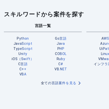
スキルワードから案件を探す
言語一覧
Python
Go言語
AW
JavaScript
Java
Azur
TypeScript
PHP
UiPa
Unity
COBOL
Linu
iOS（Swift）
Ruby
VMwa
C言語
C#
インフラ
C++
VB.NET
VBA
全ての言語案件を見る