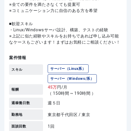
※全ての要件を満たさなくても提案可
※コミュニケーション力に自信のある方を希望
歓迎スキル
・Linux/Windowsサーバ設計、構築、テストの経験
上記に似た経験やスキルをお持ちであれば申し込み可能
なケースもございます！まずはお気軽にご相談ください！
案件情報
サーバー（Linux系）
スキル
サーバー（Windows/系）
45
万
円/月
報酬
（ 150時間 ~ 190時間 ）
週５日
週稼働日数
東京都千代田区 / 東京
勤務地
1回
面談回数