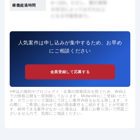
稼働超過時間
人気案件は申し込みが集中するため、お早め
にご相談ください
会員登録して応募する
申込の殺到やプロジェクト・企業の情報流出を防ぐため、Web上
での情報公開を一部制限しております。Midworksにご登録いただ
き、カウンセリング面談にて詳しい案件内容をお伝え致します。そ
の際に、ご希望に合わせて他の類似案件もご紹介することが可能で
す。納得できる案件がなかった場合は、素直にお断り頂いて問題ご
ざいませんので、気軽にご相談ください。