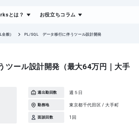
orksとは？
お役立ちコラム
L全般）
PL/SQL データ移行に伴うツール設計開発
伴うツール設計開発（最大64万円｜大手
週５日
週出勤回数
東京都千代田区 / 大手町
勤務地
1回
面談回数