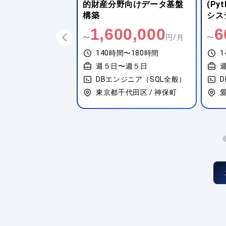
業界向け基幹シス
的財産分野向けデータ基盤
(Py
伴うSQL設計
構築
シス
調査
,000
1,600,000
6
円/月
〜
円/月
〜
間〜180時間
140時間〜180時間
1
〜週５日
週５日〜週５日
ジニア（SQL全般）
DBエンジニア（SQL全般）
阪市北区 / 梅田
東京都千代田区 / 神保町