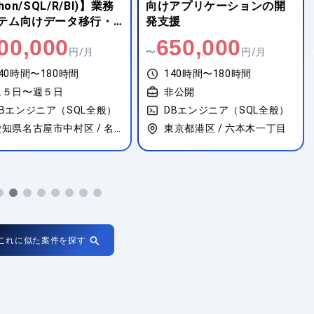
thon/SQL/R/BI)】業務
向けアプリケーションの開
テム向けデータ移行・
発支援
分析
00,000
650,000
円/月
〜
円/月
40時間〜180時間
140時間〜180時間
週５日〜週５日
非公開
DBエンジニア（SQL全般）
DBエンジニア（SQL全般）
愛知県名古屋市中村区 / 名古屋
東京都港区 / 六本木一丁目
これに似た案件を探す