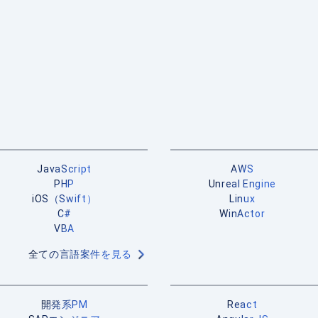
JavaScript
AWS
PHP
Unreal Engine
iOS（Swift）
Linux
C#
WinActor
VBA
全ての言語案件を見る
開発系PM
React