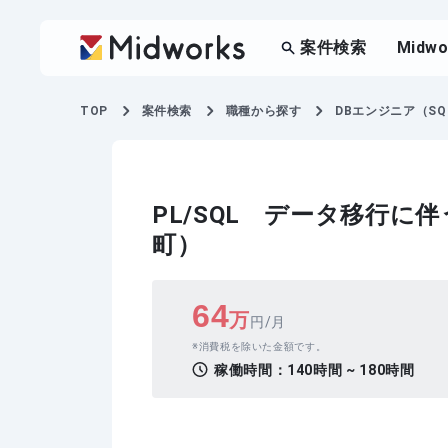
案件検索
Midw
TOP
案件検索
職種から探す
DBエンジニア（SQ
PL/SQL データ移行に
町）
64
万
円/月
消費税を除いた金額です。
稼働時間：
140時間 ~ 180時間