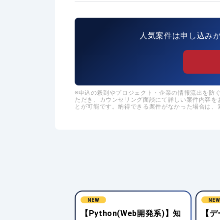
人気案件は申し込み
申込の殺到やプロジェクト・企業の情報流出を防ぐた
ただき、カウンセリング面談にて詳しい案件内容を
とが可能です。納得できる案件がなかった場合は、
NEW
NE
ジニア(SQL全
【Python(Web開発系)】知
【デ