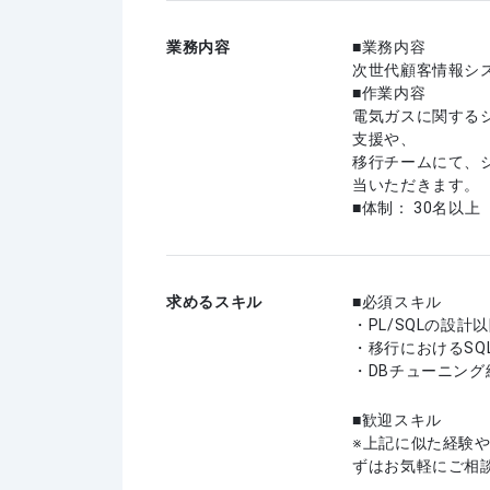
業務内容
■業務内容
次世代顧客情報シ
■作業内容
電気ガスに関する
支援や、
移行チームにて、
当いただきます。
■体制： 30名以上
求めるスキル
必須スキル
・PL/SQLの設計
・移行におけるSQ
・DBチューニング
歓迎スキル
上記に似た経験
ずはお気軽にご相