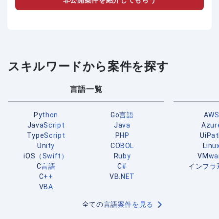
非公開案件を紹介してもらう
スキルワードから案件を探す
言語一覧
Python
Go言語
AW
JavaScript
Java
Azur
TypeScript
PHP
UiPa
Unity
COBOL
Linu
iOS（Swift）
Ruby
VMwa
C言語
C#
インフラ
C++
VB.NET
VBA
全ての言語案件を見る