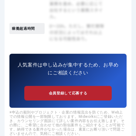
稼働超過時間
人気案件は申し込みが集中するため、お早め
にご相談ください
会員登録して応募する
申込の殺到やプロジェクト・企業の情報流出を防ぐため、Web上
での情報公開を一部制限しております。Midworksにご登録いただ
き、カウンセリング面談にて詳しい案件内容をお伝え致します。そ
の際に、ご希望に合わせて他の類似案件もご紹介することが可能で
す。納得できる案件がなかった場合は、素直にお断り頂いて問題ご
ざいませんので、気軽にご相談ください。