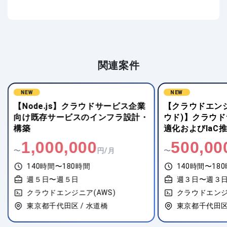
関連案件
NEW
NEW
【クラウドエンジニア(その他クラ
【Python(W
ウド)】クラウドサービス基盤の最
場オンライン契
適化およびIaC推進
運用
500,000
1,000,
〜
円/月
〜
140時間〜180時間
140時間〜18
週３日〜週３日
週５日〜週５
クラウドエンジニア(AWS)
クラウドエンジ
東京都千代田区 / 東京
東京都中央区 /