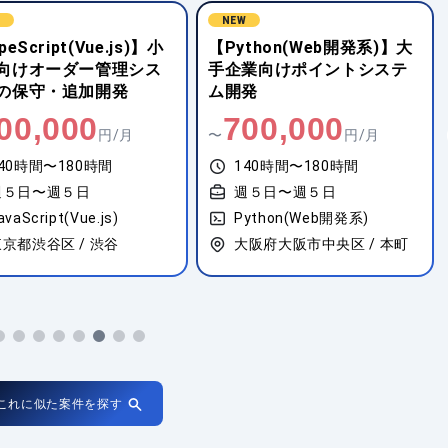
W
NEW
thon(Web開発系)】大
【Python(機械学習・AI
業向けポイントシステ
系)】先端AI技術活用サービ
発
ス開発設計品質管理
00,000
1,600,000
円/月
〜
円/月
40時間〜180時間
140時間〜180時間
週５日〜週５日
週５日〜週５日
ython(Web開発系)
Python(Web開発系)
大阪府大阪市中央区 / 本町
東京都渋谷区 / 渋谷
これに似た案件を探す