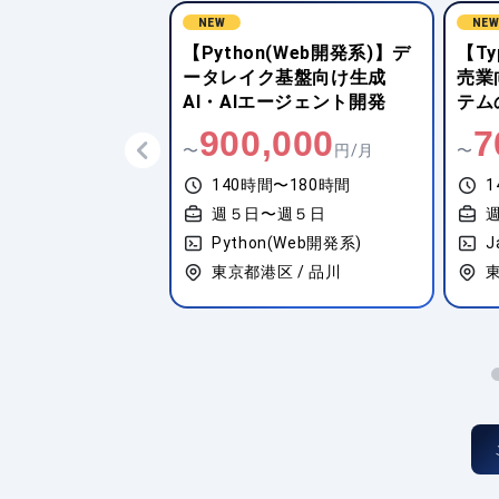
NEW
NE
n(Web開発系)】デ
【TypeScript(Vue.js)】小
【Py
ク基盤向け生成
売業向けオーダー管理シス
手企
エージェント開発
テムの保守・追加開発
ム開
,000
700,000
7
円/月
〜
円/月
〜
間〜180時間
140時間〜180時間
1
〜週５日
週５日〜週５日
n(Web開発系)
JavaScript(Vue.js)
P
区 / 品川
東京都渋谷区 / 渋谷