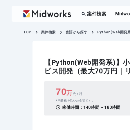
案件検索
Midw
TOP
案件検索
言語から探す
Python(Web開発系
【Python(Web開発系
ビス開発（最大70万円｜
70
万
円/月
消費税を除いた金額です。
稼働時間：
140時間 ~ 180時間