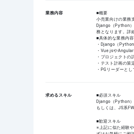
業務内容
■概要
小売業向けの業務
Django（Pyth
務となります。詳
■具体的な業務内容
・Django（Py
・Vue.jsやAng
・プロジェクトの
・テスト計画の策
・PGリーダーと
求めるスキル
必須スキル
Django（Pytho
もしくは、JS系F
歓迎スキル
上記に似た経験
ずはお気軽にご相