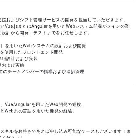
支援およびシフト管理サービスの開発を担当していただきます。
on）とVue.jsまたはAngularを用いたWebシステム開発がメインの業
細設計から開発、テストまでをお任せします。
thon）を用いたWebシステムの設計および開発
ularを使用したフロントエンド開発
詳細設計および実装
定および実施
してのチームメンバーの指導および進捗管理
n）、Vue/angularを用いたWeb開発の経験。
WとWeb系の言語を用いた開発の経験。
やスキルをお持ちであれば申し込み可能なケースもございます！ま
談ください！