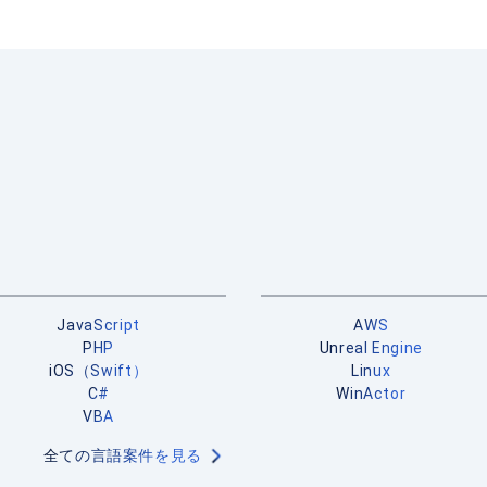
JavaScript
AWS
PHP
Unreal Engine
iOS（Swift）
Linux
C#
WinActor
VBA
全ての言語案件を見る