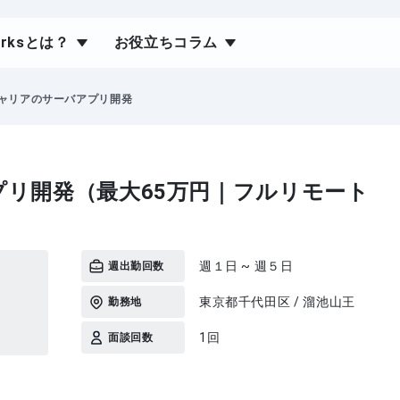
orksとは？
お役立ちコラム
ャリアのサーバアプリ開発
リ開発（最大65万円｜フルリモート
週１日 ~ 週５日
週出勤回数
東京都千代田区 / 溜池山王
勤務地
1回
面談回数