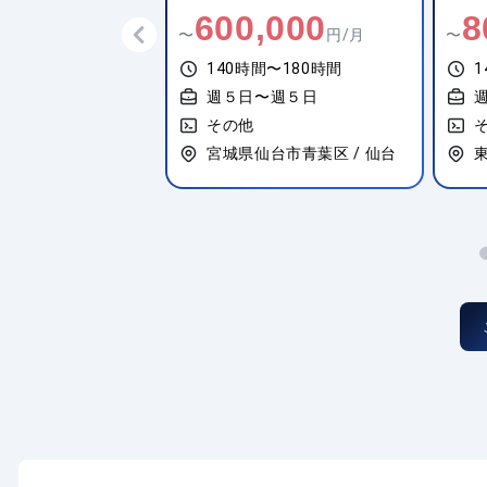
,000
600,000
8
円/月
〜
円/月
〜
間〜180時間
140時間〜180時間
1
〜週５日
週５日〜週５日
その他
川区 / 大井町
宮城県仙台市青葉区 / 仙台