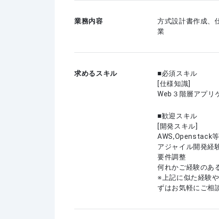
業務内容
方式設計書作成、
業
求めるスキル
必須スキル
[仕様知識]
Web３階層アプリ
歓迎スキル
[開発スキル]
AWS,Openst
アジャイル開発経
要件調整
何れかご経験のあ
上記に似た経験
ずはお気軽にご相