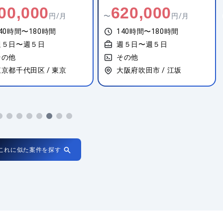
00,000
620,000
円/月
〜
円/月
40時間〜180時間
140時間〜180時間
週５日〜週５日
週５日〜週５日
その他
その他
東京都千代田区 / 東京
大阪府吹田市 / 江坂
これに似た案件を探す