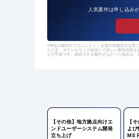
人気案件は申し込み
申込の殺到やプロジェクト・企業の情報流出を防ぐた
ただき、カウンセリング面談にて詳しい案件内容を
とが可能です。納得できる案件がなかった場合は、
】基盤システムの
【その他】地方拠点向けエ
【そ
ジ更改およびバッ
ンドユーザーシステム開発
よび
構築
立ち上げ
MS 