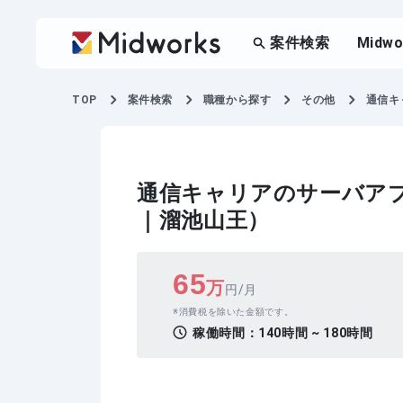
案件検索
Midw
TOP
案件検索
職種から探す
その他
通信キ
通信キャリアのサーバアプ
｜溜池山王）
65
万
円/月
消費税を除いた金額です。
稼働時間：
140時間 ~ 180時間