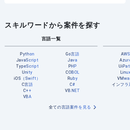
スキルワードから案件を探す
言語一覧
Python
Go言語
AW
JavaScript
Java
Azur
TypeScript
PHP
UiPa
Unity
COBOL
Linu
iOS（Swift）
Ruby
VMwa
C言語
C#
インフラ
C++
VB.NET
VBA
全ての言語案件を見る