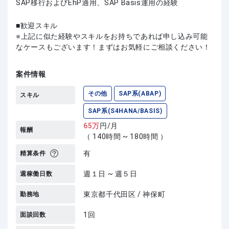
SAP移行およびEhP適用、SAP Basis運用の経験
歓迎スキル
上記に似た経験やスキルをお持ちであれば申し込み可能
なケースもございます！まずはお気軽にご相談ください！
案件情報
その他
SAP系(ABAP)
スキル
SAP系(S4HANA/BASIS)
65
万
円/月
報酬
（ 140時間 ~ 180時間 ）
有
精算条件
週１日 ~ 週５日
週稼働日数
東京都千代田区 / 神保町
勤務地
1回
面談回数