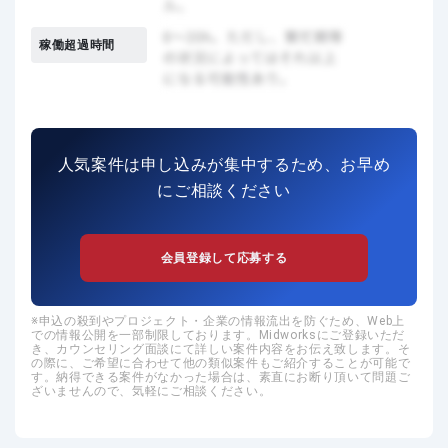
稼働超過時間
人気案件は申し込みが集中するため、お早め
にご相談ください
会員登録して応募する
申込の殺到やプロジェクト・企業の情報流出を防ぐため、Web上
での情報公開を一部制限しております。Midworksにご登録いただ
き、カウンセリング面談にて詳しい案件内容をお伝え致します。そ
の際に、ご希望に合わせて他の類似案件もご紹介することが可能で
す。納得できる案件がなかった場合は、素直にお断り頂いて問題ご
ざいませんので、気軽にご相談ください。