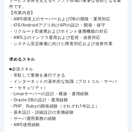
サービス全体を支えるインフラ領域の重要な役割となる案
件です。
【作業内容】
・AWS環境上のサーバーおよびDBの開発・運用対応
・iOS/Androidアプリ向けAPIの設計・開発・保守
・リクルートID連携およびポイント連携機能の対応
・AWS上のインフラ運用および監視・改善対応
・システム安定稼働に向けた障害対応および改善作業
求めるスキル
必須スキル
・常駐して業務を遂行できる
・インターネットの基本的な知識（プロトコル・サーバ
ー・セキュリティ）
・Linuxサーバーの設計・構築・運用経験
・Oracle DBの設計・運用経験
・PHP、Rubyの開発経験（それぞれ1年以上）
・基本設計・詳細設計の実務経験
・サーバ運用業務の経験
・AWS使用経験