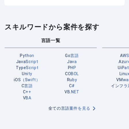
スキルワードから案件を探す
言語一覧
Python
Go言語
AW
JavaScript
Java
Azur
TypeScript
PHP
UiPa
Unity
COBOL
Linu
iOS（Swift）
Ruby
VMwa
C言語
C#
インフラ
C++
VB.NET
VBA
全ての言語案件を見る