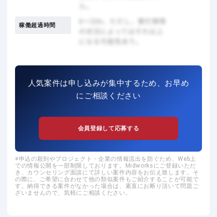
稼働超過時間
人気案件は申し込みが集中するため、お早め
にご相談ください
会員登録して応募する
申込の殺到やプロジェクト・企業の情報流出を防ぐため、Web上
での情報公開を一部制限しております。Midworksにご登録いただ
き、カウンセリング面談にて詳しい案件内容をお伝え致します。そ
の際に、ご希望に合わせて他の類似案件もご紹介することが可能で
す。納得できる案件がなかった場合は、素直にお断り頂いて問題ご
ざいませんので、気軽にご相談ください。