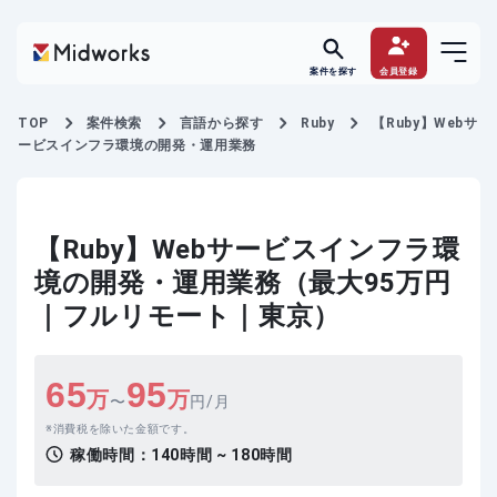
案件を探す
会員登録
TOP
案件検索
言語から探す
Ruby
【Ruby】Webサ
ービスインフラ環境の開発・運用業務
【Ruby】Webサービスインフラ環
境の開発・運用業務（最大95万円
｜フルリモート｜東京）
65
95
万
万
〜
円/月
消費税を除いた金額です。
稼働時間：
140時間 ~ 180時間