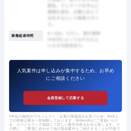
稼働超過時間
人気案件は申し込みが集中するため、お早め
にご相談ください
会員登録して応募する
申込の殺到やプロジェクト・企業の情報流出を防ぐため、Web上
での情報公開を一部制限しております。Midworksにご登録いただ
き、カウンセリング面談にて詳しい案件内容をお伝え致します。そ
の際に、ご希望に合わせて他の類似案件もご紹介することが可能で