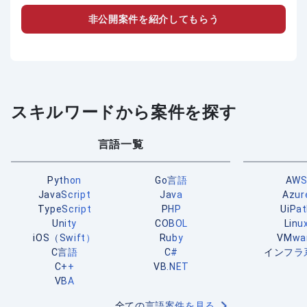
非公開案件を紹介してもらう
スキルワードから案件を探す
言語一覧
Python
Go言語
AW
JavaScript
Java
Azur
TypeScript
PHP
UiPa
Unity
COBOL
Linu
iOS（Swift）
Ruby
VMwa
C言語
C#
インフラ
C++
VB.NET
VBA
全ての言語案件を見る