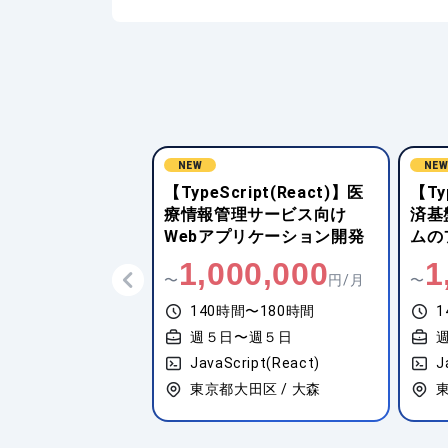
NEW
NE
ipt(React)】音
【TypeScript(React)】医
【Ty
ビス向けWebア
療情報管理サービス向け
済基
ション開発
Webアプリケーション開発
ムの
,000
1,000,000
1
円/月
〜
円/月
〜
間〜180時間
140時間〜180時間
1
〜週５日
週５日〜週５日
ipt(React)
JavaScript(React)
J
神奈川県横浜市西区 / 新高島
東京都大田区 / 大森