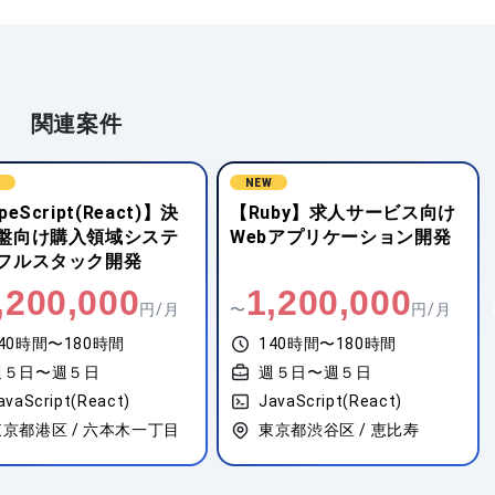
関連案件
W
NEW
peScript(React)】決
【Ruby】求人サービス向け
盤向け購入領域システ
Webアプリケーション開発
フルスタック開発
,200,000
1,200,000
円/月
〜
円/月
40時間〜180時間
140時間〜180時間
週５日〜週５日
週５日〜週５日
avaScript(React)
JavaScript(React)
東京都港区 / 六本木一丁目
東京都渋谷区 / 恵比寿