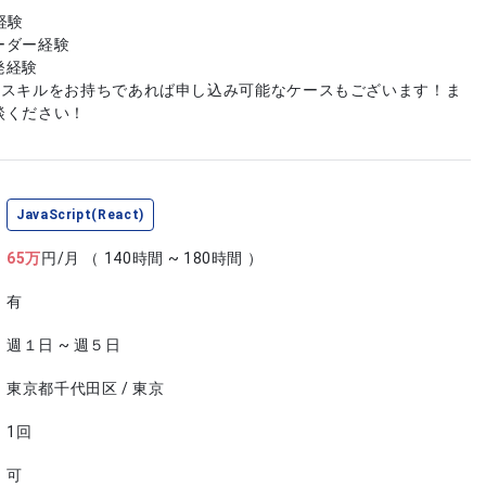
用経験
ーダー経験
発経験
やスキルをお持ちであれば申し込み可能なケースもございます！ま
談ください！
JavaScript(React)
65
万
円/月
（ 140時間 ~ 180時間 ）
有
週１日 ~ 週５日
東京都千代田区 / 東京
1回
可