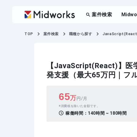
案件検索
Midw
TOP
案件検索
職種から探す
JavaScript(React
【JavaScript(Rea
発支援（最大65万円｜フ
65
万
円/月
消費税を除いた金額です。
稼働時間：
140時間 ~ 180時間