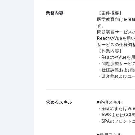
業務内容
【案件概要】
医学教育向けe-l
す。
問題演習サービス
ReactやVue
サービスの仕様調
【作業内容】
・ReactやVue
・問題演習サービ
・仕様調整および
・UI改善およびユ
求めるスキル
必須スキル
・ReactまたはVu
・AWSまたはGC
・SPAのフロント
歓迎スキル