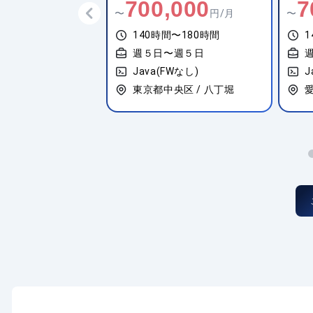
0,000
700,000
7
円/月
〜
円/月
〜
間〜180時間
140時間〜180時間
1
〜週５日
週５日〜週５日
FWなし)
Java(FWなし)
J
宿区 / 高田馬場
東京都中央区 / 八丁堀