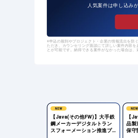
人気案件は申し込み
申込の殺到やプロジェクト・企業の情報流出を防ぐた
ただき、カウンセリング面談にて詳しい案件内容を
とが可能です。納得できる案件がなかった場合は、
NEW
NE
FWなし)】クレジッ
【Java(その他FW)】大手鉄
【J
社向けWebシス
鋼メーカーデジタルトラン
品製
発プロジェクト
スフォーメーション推進プ
保守
ロジェクト