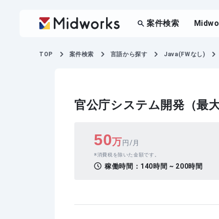
案件検索
Midw
TOP
案件検索
言語から探す
Java(FWなし)
官公庁システム開発（最大
50
万
円/月
消費税を除いた金額です。
稼働時間：
140時間 ~ 200時間