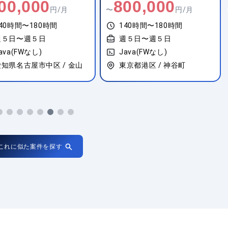
00,000
800,000
円/月
〜
円/月
40時間〜180時間
140時間〜180時間
週５日〜週５日
週５日〜週５日
ava(FWなし)
Java(FWなし)
愛知県名古屋市中区 / 金山
東京都港区 / 神谷町
これに似た案件を探す