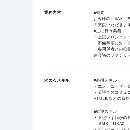
業務内容
■概要
お客様のTISAX
の支援いただきま
■主に行う業務
・上記プロジェク
・不備事項に対す
・各関係者との役
連会議のファシリ
求めるスキル
必須スキル
・エンドユーザー
・英語でのコミュ
※TOEICなどの資
歓迎スキル
・下記いずれかの
ISMS、TISA
・ベンダーコント