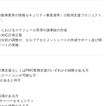
（自動車業界の情報セキュリティ審査基準）の取得支援プロジェクト
す。
トにおけるスケジュール管理や議事録の作成
る対応計画立案
割分担の調整や、セルフアセスメントシートの作成サポート及び関
テートの実施
業務支援もしくはPMO業務支援のいずれかの経験がある方
ニケーションが可能な方
格があると尚可
知識がある方
X、サーバーセキュリティ
ロール経験がある方