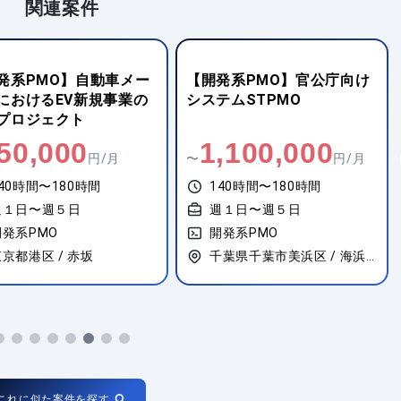
関連案件
発系PMO】自動車メー
【開発系PMO】官公庁向け
におけるEV新規事業の
システムSTPMO
プロジェクト
50,000
1,100,000
円/月
〜
円/月
40時間〜180時間
140時間〜180時間
週１日〜週５日
週１日〜週５日
開発系PMO
開発系PMO
京都港区 / 赤坂
千葉県千葉市美浜区 / 海浜幕張
これに似た案件を探す