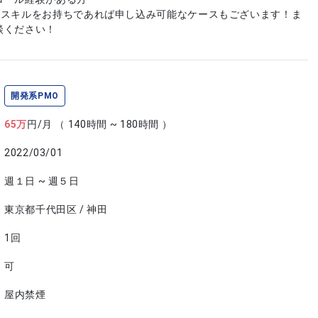
やスキルをお持ちであれば申し込み可能なケースもございます！ま
談ください！
開発系PMO
65
万
円/月
（ 140時間 ~ 180時間 ）
2022/03/01
週１日 ~ 週５日
東京都千代田区 / 神田
1回
可
屋内禁煙