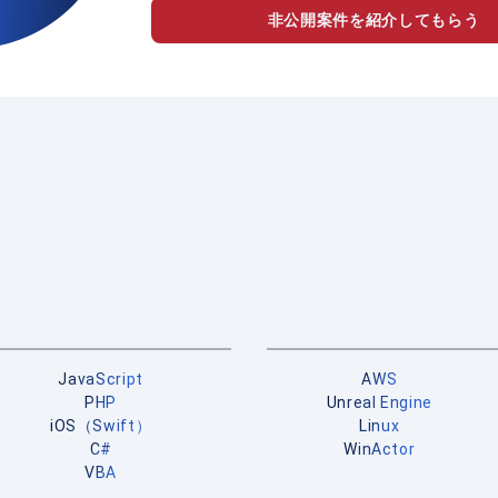
非公開案件を紹介してもらう
JavaScript
AWS
PHP
Unreal Engine
iOS（Swift）
Linux
C#
WinActor
VBA