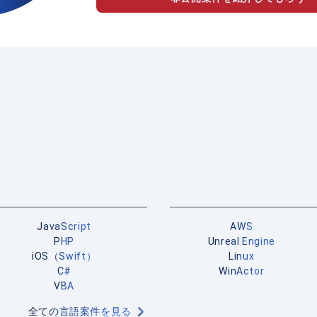
JavaScript
AWS
PHP
Unreal Engine
iOS（Swift）
Linux
C#
WinActor
VBA
全ての言語案件を見る