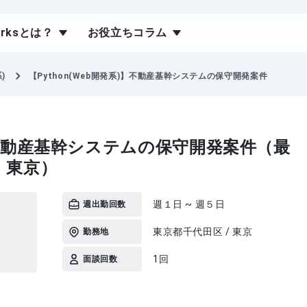
orksとは？
お役立ちコラム
)
【Python(Web開発系)】不動産基幹システムの保守開発案件
系)】不動産基幹システムの保守開発案件（最
｜東京）
週１日 ~ 週５日
週出勤回数
東京都千代田区 / 東京
勤務地
1回
面談回数