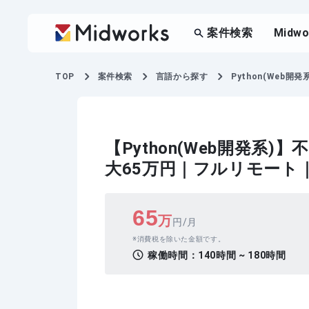
案件検索
Midw
TOP
案件検索
言語から探す
Python(Web開発系
【Python(Web開発
大65万円｜フルリモート
65
万
円/月
消費税を除いた金額です。
稼働時間：
140時間 ~ 180時間