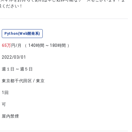
談ください！
Python(Web開発系)
65
万
円/月
（ 140時間 ~ 180時間 ）
2022/03/01
週１日 ~ 週５日
東京都千代田区 / 東京
1回
可
屋内禁煙