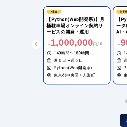
NEW
NE
n(Web開発系)】知
【Python(Web開発系)】月
【Py
野向けデータ基盤
極駐車場オンライン契約サ
ータ
ービスの開発・運用
AI
0,000
1,000,000
9
円/月
〜
円/月
〜
間〜180時間
140時間〜180時間
1
〜週５日
週５日〜週５日
n(Web開発系)
Python(Web開発系)
P
代田区 / 神保町
東京都中央区 / 人形町
東