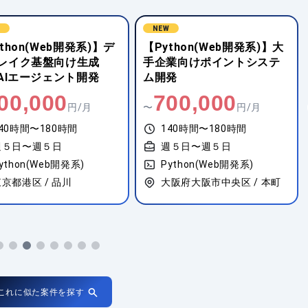
W
NEW
thon(Web開発系)】デ
【Python(Web開発系)】大
レイク基盤向け生成
手企業向けポイントシステ
・AIエージェント開発
ム開発
00,000
700,000
円/月
〜
円/月
40時間〜180時間
140時間〜180時間
週５日〜週５日
週５日〜週５日
ython(Web開発系)
Python(Web開発系)
京都港区 / 品川
大阪府大阪市中央区 / 本町
これに似た案件を探す