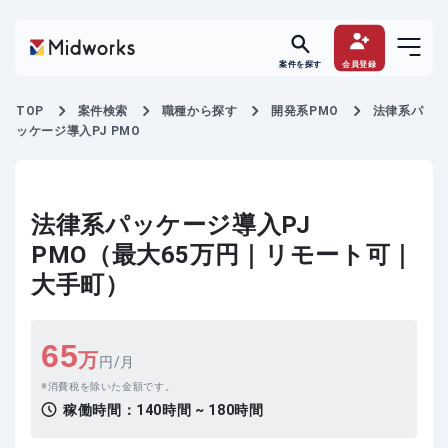
案件を探す
会員登録
TOP
案件検索
職種から探す
開発系PMO
法律系パ
ッケージ導入PJ PMO
法律系パッケージ導入PJ
PMO（最大65万円｜リモート可｜
大手町）
65
万
円/月
消費税を除いた金額です。
稼働時間：
140時間 ~ 180時間