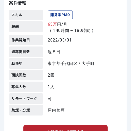
案件情報
スキル
開発系PMO
65
万
円/月
報酬
（ 140時間 ~ 180時間 ）
2022/03/01
作業開始日
週５日
週稼働日数
東京都千代田区 / 大手町
勤務地
2回
面談回数
1人
募集人数
可
リモートワーク
屋内禁煙
禁煙・分煙