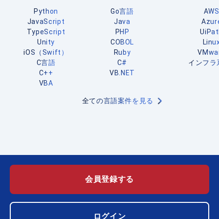
Python
Go言語
AW
JavaScript
Java
Azur
TypeScript
PHP
UiPa
Unity
COBOL
Linu
iOS（Swift）
Ruby
VMwa
C言語
C#
インフラ
C++
VB.NET
VBA
全ての言語案件を見る
会員登録する
ログイン