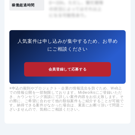
稼働超過時間
人気案件は申し込みが集中するため、お早め
にご相談ください
会員登録して応募する
申込の殺到やプロジェクト・企業の情報流出を防ぐため、Web上
での情報公開を一部制限しております。Midworksにご登録いただ
き、カウンセリング面談にて詳しい案件内容をお伝え致します。そ
の際に、ご希望に合わせて他の類似案件もご紹介することが可能で
す。納得できる案件がなかった場合は、素直にお断り頂いて問題ご
ざいませんので、気軽にご相談ください。