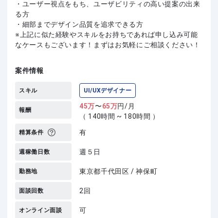
・ユーザー視点をもち、ユーザビリティの高い提案の出来
る方
・細部までデザイン品質を追求できる方
上記に似た経験やスキルをお持ちであれば申し込み可能
なケースもございます！まずはお気軽にご相談ください！
案件情報
スキル
UI/UXデザイナー
45
万
〜
65
万
円/月
報酬
（ 140時間 ~ 180時間 ）
有
精算条件
週５日
週稼働日数
東京都千代田区 / 神保町
勤務地
2回
面談回数
可
オンライン面談