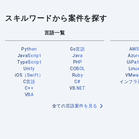
スキルワードから案件を探す
言語一覧
Python
Go言語
AW
JavaScript
Java
Azur
TypeScript
PHP
UiPa
Unity
COBOL
Linu
iOS（Swift）
Ruby
VMwa
C言語
C#
インフラ
C++
VB.NET
VBA
全ての言語案件を見る