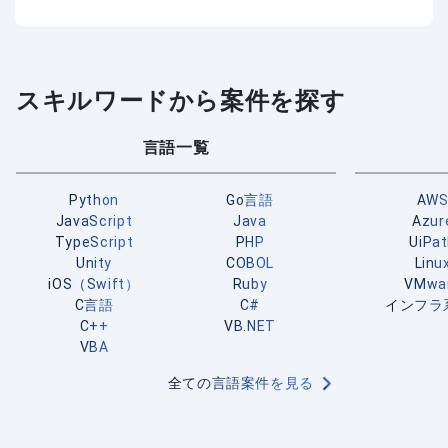
スキルワードから案件を探す
言語一覧
Python
Go言語
AW
JavaScript
Java
Azur
TypeScript
PHP
UiPa
Unity
COBOL
Linu
iOS（Swift）
Ruby
VMwa
C言語
C#
インフラ
C++
VB.NET
VBA
全ての言語案件を見る