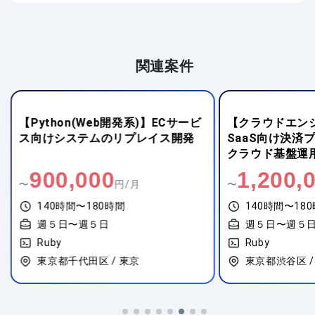
関連案件
【Python(Web開発系)】ECサービ
【クラウドエンジ
ス向けシステムのリプレイス開発
SaaS向け決済
クラウド基盤運
900,000
1,200,
〜
円/月
〜
140時間〜180時間
140時間〜18
週５日〜週５日
週５日〜週５
Ruby
Ruby
東京都千代田区 / 東京
東京都渋谷区 /