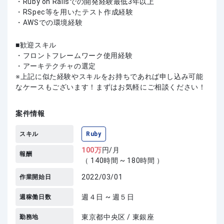
・Ruby on Railsでの開発経験最低3年以上
・RSpec等を用いたテスト作成経験
・AWSでの環境経験
歓迎スキル
・フロントフレームワーク使用経験
・アーキテクチャの選定
上記に似た経験やスキルをお持ちであれば申し込み可能
なケースもございます！まずはお気軽にご相談ください！
案件情報
スキル
Ruby
100
万
円/月
報酬
（ 140時間 ~ 180時間 ）
2022/03/01
作業開始日
週４日 ~ 週５日
週稼働日数
東京都中央区 / 東銀座
勤務地