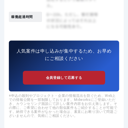
稼働超過時間
人気案件は申し込みが集中するため、お早め
にご相談ください
会員登録して応募する
申込の殺到やプロジェクト・企業の情報流出を防ぐため、Web上
での情報公開を一部制限しております。Midworksにご登録いただ
き、カウンセリング面談にて詳しい案件内容をお伝え致します。そ
の際に、ご希望に合わせて他の類似案件もご紹介することが可能で
す。納得できる案件がなかった場合は、素直にお断り頂いて問題ご
ざいませんので、気軽にご相談ください。