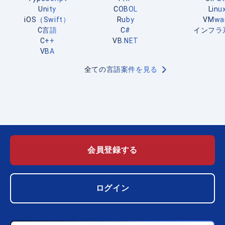
Unity
COBOL
Linu
iOS（Swift）
Ruby
VMwa
C言語
C#
インフラ
C++
VB.NET
VBA
全ての言語案件を見る
会員登録する
ログイン