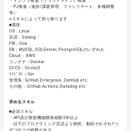
・インフラ基盤（クラウドメイン）構築
・PJ推進（進捗/課題管理、ファシリテート、各種調整
等）
※スキルによって割り振ります
■環境
OS：Linux
言語：Golang
FW：Goa
DB：MySQL, SQLServer, PostgreSQLのいずれか
Cloud ：AWS
コンテナ：Docker
CI/CD：CircleCI
ﾗｲﾌﾞﾗﾘ ：Gin
管理系 : GitHub Enterprise, ZenHub etc.
その他 ：GitHub Actions, Datadog etc.
求めるスキル
必須スキル
・API及び新規機能開発経験3年以上
・以下のプログラミング言語より静的、動的それぞれ1つ
ずつ以上の経験がある