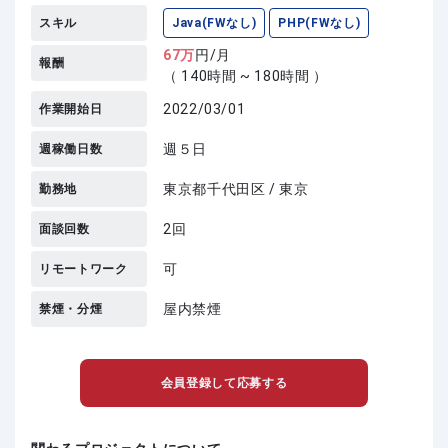
スキル
Java(FWなし)
PHP(FWなし)
67
万
円/月
報酬
（ 140時間 ~ 180時間 ）
2022/03/01
作業開始日
週５日
週稼働日数
東京都千代田区 / 東京
勤務地
2回
面談回数
可
リモートワーク
屋内禁煙
禁煙・分煙
会員登録して応募する