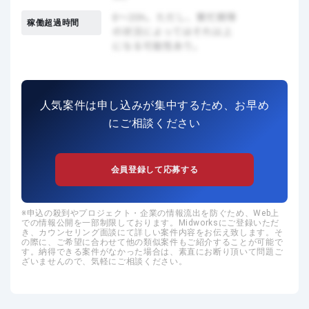
稼働超過時間
人気案件は申し込みが集中するため、お早め
にご相談ください
会員登録して応募する
申込の殺到やプロジェクト・企業の情報流出を防ぐため、Web上
での情報公開を一部制限しております。Midworksにご登録いただ
き、カウンセリング面談にて詳しい案件内容をお伝え致します。そ
の際に、ご希望に合わせて他の類似案件もご紹介することが可能で
す。納得できる案件がなかった場合は、素直にお断り頂いて問題ご
ざいませんので、気軽にご相談ください。