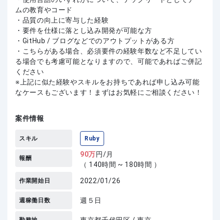
ムの教育やコード
・品質の向上に寄与した経験
・要件を仕様に落とし込み開発が可能な方
・GitHub / ブログなどでのアウトプットがある方
・こちらがある場合、必須要件の経験年数など不足してい
る場合でも考慮可能となりますので、可能であればご併記
ください
上記に似た経験やスキルをお持ちであれば申し込み可能
なケースもございます！まずはお気軽にご相談ください！
案件情報
スキル
Ruby
90
万
円/月
報酬
（ 140時間 ~ 180時間 ）
2022/01/26
作業開始日
週５日
週稼働日数
東京都千代田区 / 東京