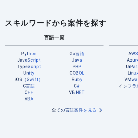
スキルワードから案件を探す
言語一覧
Python
Go言語
AW
JavaScript
Java
Azur
TypeScript
PHP
UiPa
Unity
COBOL
Linu
iOS（Swift）
Ruby
VMwa
C言語
C#
インフラ
C++
VB.NET
VBA
全ての言語案件を見る