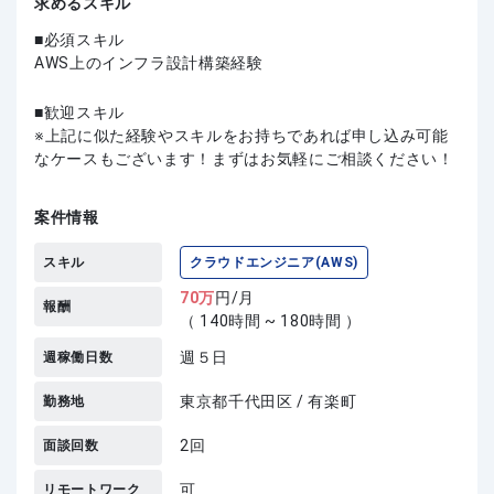
求めるスキル
必須スキル
AWS上のインフラ設計構築経験
歓迎スキル
上記に似た経験やスキルをお持ちであれば申し込み可能
なケースもございます！まずはお気軽にご相談ください！
案件情報
スキル
クラウドエンジニア(AWS)
70
万
円/月
報酬
（ 140時間 ~ 180時間 ）
週５日
週稼働日数
東京都千代田区 / 有楽町
勤務地
2回
面談回数
可
リモートワーク