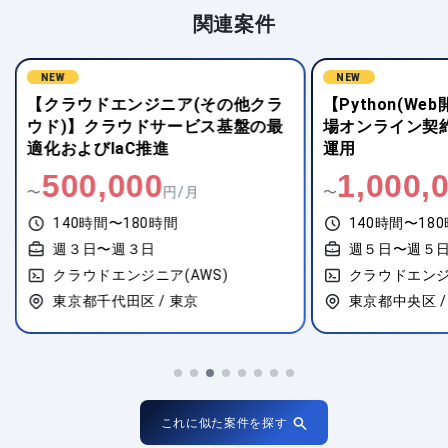
関連案件
NEW
NEW
【クラウドエンジニア(その他クラ
【Python(W
ウド)】クラウドサービス基盤の最
場オンライン契
適化およびIaC推進
運用
500,000
1,000,
〜
円/月
〜
140時間〜180時間
140時間〜18
週３日〜週３日
週５日〜週５
クラウドエンジニア(AWS)
クラウドエンジ
東京都千代田区 / 東京
東京都中央区 /
これに似た案件を探す