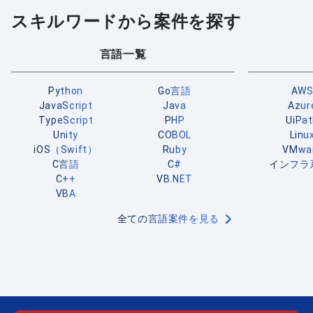
スキルワードから案件を探す
言語一覧
Python
Go言語
AW
JavaScript
Java
Azur
TypeScript
PHP
UiPa
Unity
COBOL
Linu
iOS（Swift）
Ruby
VMwa
C言語
C#
インフラ
C++
VB.NET
VBA
全ての言語案件を見る