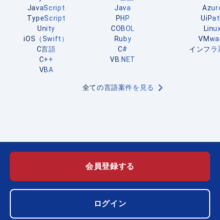
JavaScript
Java
Azur
TypeScript
PHP
UiPa
Unity
COBOL
Linu
iOS（Swift）
Ruby
VMwa
C言語
C#
インフラ
C++
VB.NET
VBA
全ての言語案件を見る
会員登録する
ログイン