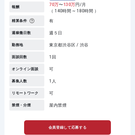
70
万
〜
130
万
円/月
報酬
（ 140時間 ~ 180時間 ）
有
精算条件
週５日
週稼働日数
東京都渋谷区 / 渋谷
勤務地
1回
面談回数
可
オンライン面談
1人
募集人数
可
リモートワーク
屋内禁煙
禁煙・分煙
会員登録して応募する