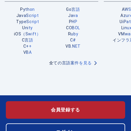
Python
Go言語
AW
JavaScript
Java
Azur
TypeScript
PHP
UiPa
Unity
COBOL
Linu
iOS（Swift）
Ruby
VMwa
C言語
C#
インフラ
C++
VB.NET
VBA
全ての言語案件を見る
会員登録する