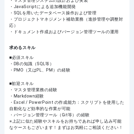
・マスタ管理システムの設計および実装
・JavaScriptによる追加機能開発
・SQLを用いたデータベース操作および管理
・プロジェクトマネジメント補助業務（進捗管理や調整対
応）
・ドキュメント作成およびバージョン管理ツールの運用
求めるスキル
必須スキル
・DBの知識（SQL等）
・PMO（又はPL、PM）の経験
歓迎スキル
・マスタ管理業務の経験
・Markdown経験
・Excel / PowerPoint の作成能力：スクリプトを使用した
自動化など効率的な作業が可能
・バージョン管理ツール（Git等）の経験
上記に似た経験やスキルをお持ちであれば申し込み可能
なケースもございます！まずはお気軽にご相談ください！