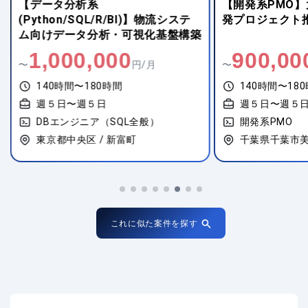
【データ分析系
【開発系PMO
(Python/SQL/R/BI)】物流システ
発プロジェクト
ム向けデータ分析・可視化基盤構築
1,000,000
900,00
〜
円/月
〜
140時間〜180時間
140時間〜18
週５日〜週５日
週５日〜週５
DBエンジニア（SQL全般）
開発系PMO
東京都中央区 / 新富町
千葉県千葉市美
これに似た案件を探す