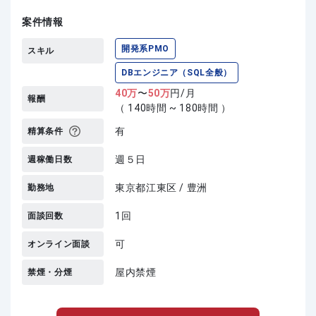
案件情報
開発系PMO
スキル
DBエンジニア（SQL全般）
40
万
〜
50
万
円/月
報酬
（ 140時間 ~ 180時間 ）
有
精算条件
週５日
週稼働日数
東京都江東区 / 豊洲
勤務地
1回
面談回数
可
オンライン面談
屋内禁煙
禁煙・分煙