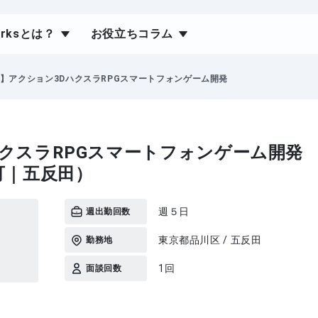
orksとは？
お役立ちコラム
ty】アクション3DハクスラRPGスマートフォンゲーム開発
DハクスラRPGスマートフォンゲーム開発
可｜五反田）
週５日
週出勤回数
東京都品川区 / 五反田
勤務地
1回
面談回数