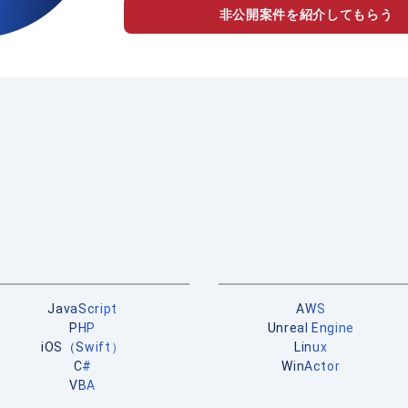
非公開案件を紹介してもらう
JavaScript
AWS
PHP
Unreal Engine
iOS（Swift）
Linux
C#
WinActor
VBA