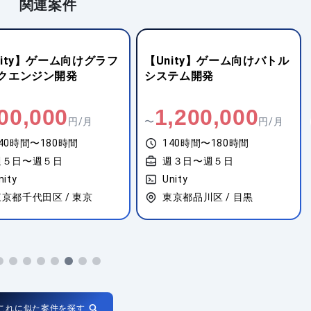
関連案件
nity】ゲーム向けグラフ
【Unity】ゲーム向けバトル
クエンジン開発
システム開発
00,000
1,200,000
円/月
〜
円/月
40時間〜180時間
140時間〜180時間
週５日〜週５日
週３日〜週５日
nity
Unity
東京都千代田区 / 東京
東京都品川区 / 目黒
これに似た案件を探す