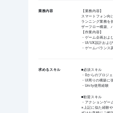
業務内容
【業務内容】
スマートフォン向け
ランニング業務を
ザーフロー構築、
【作業内容】
・ゲーム企画およ
・UI/UX設計お
・ゲームバランス
求めるスキル
必須スキル
・0からのプロジ
・UI周りの構築に
・Unity使用経験
歓迎スキル
・アクションゲー
上記に似た経験
ずはお気軽にご相