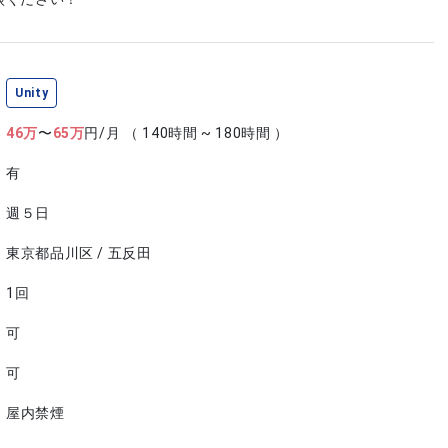
Unity
46
万
〜
65
万
円/月
（ 140時間 ~ 180時間 ）
有
週５日
東京都品川区 / 五反田
1回
可
可
屋内禁煙