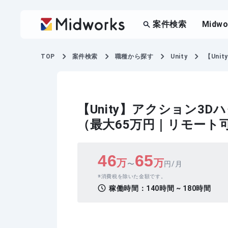
案件検索
Midw
TOP
案件検索
職種から探す
Unity
【Uni
【Unity】アクション3
（最大65万円｜リモート
46
65
万
万
〜
円/月
消費税を除いた金額です。
稼働時間：
140時間 ~ 180時間