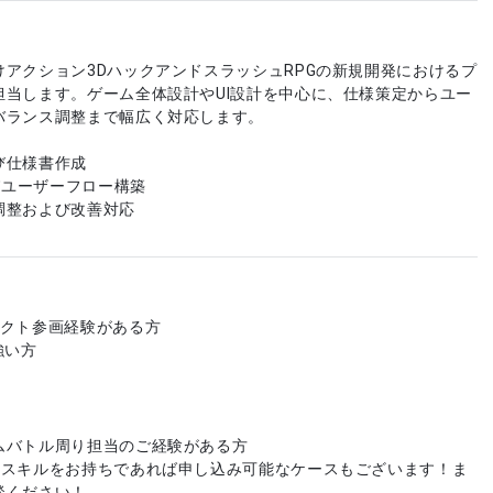
アクション3DハックアンドスラッシュRPGの新規開発におけるプ
担当します。ゲーム全体設計やUI設計を中心に、仕様策定からユー
バランス調整まで幅広く対応します。
び仕様書作成
よびユーザーフロー構築
調整および改善対応
ェクト参画経験がある方
強い方
ムバトル周り担当のご経験がある方
やスキルをお持ちであれば申し込み可能なケースもございます！ま
談ください！