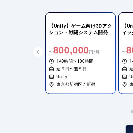
y】スマートフォンゲ
【Unity】ゲーム向け3Dアク
【U
技術開発・新規タ
ション・戦闘システム開発
ィッ
ち上げ支援
,000
800,000
8
円/月
〜
円/月
〜
間〜180時間
140時間〜180時間
1
〜週５日
週５日〜週５日
Unity
U
谷区 / 渋谷
東京都新宿区 / 新宿