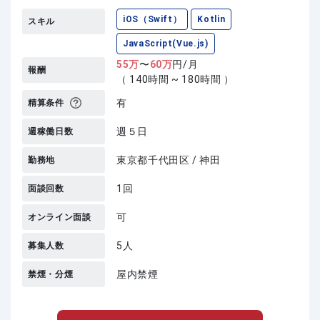
iOS（Swift）
Kotlin
スキル
JavaScript(Vue.js)
55
万
〜
60
万
円/月
報酬
（ 140時間 ~ 180時間 ）
有
精算条件
週５日
週稼働日数
東京都千代田区 / 神田
勤務地
1回
面談回数
可
オンライン面談
5人
募集人数
屋内禁煙
禁煙・分煙