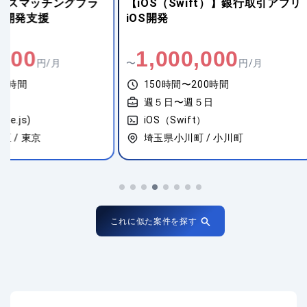
【iOS（Swift）】銀行取引アプリ
【Java(Sprin
iOS開発
Webシステム新
1,000,000
800,00
〜
円/月
〜
150時間〜200時間
140時間〜18
週５日〜週５日
週５日〜週５
iOS（Swift）
JavaScript(Vu
埼玉県小川町 / 小川町
東京都港区 / 
これに似た案件を探す