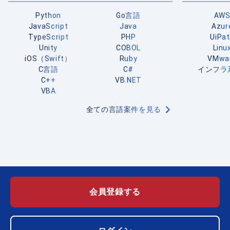
Python
Go言語
AW
JavaScript
Java
Azur
TypeScript
PHP
UiPa
Unity
COBOL
Linu
iOS（Swift）
Ruby
VMwa
C言語
C#
インフラ
C++
VB.NET
VBA
全ての言語案件を見る
会員登録する