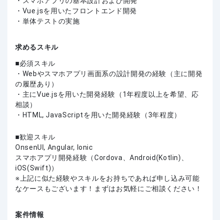
・スマホアプリの基本設計および開発
・Vue.jsを用いたフロントエンド開発
・単体テストの実施
求めるスキル
必須スキル
・Webやスマホアプリ画面系の設計開発の経験（主に開発
の履歴あり）
・主にVue.jsを用いた開発経験（1年程度以上を希望、応
相談）
・HTML, JavaScriptを用いた開発経験（3年程度）
歓迎スキル
OnsenUI, Angular, Ionic
スマホアプリ開発経験（Cordova、Android(Kotlin)、
iOS(Swift)）
上記に似た経験やスキルをお持ちであれば申し込み可能
なケースもございます！まずはお気軽にご相談ください！
案件情報