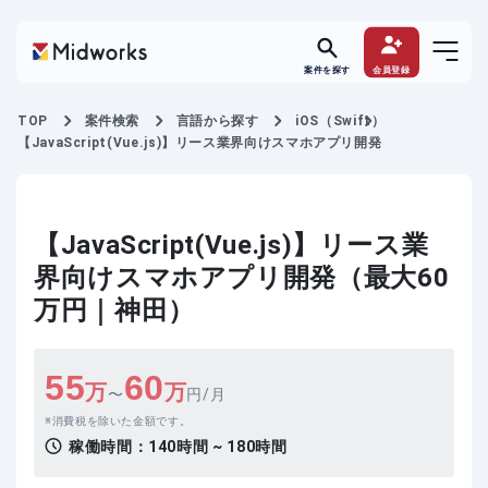
案件を探す
会員登録
TOP
案件検索
言語から探す
iOS（Swift）
【JavaScript(Vue.js)】リース業界向けスマホアプリ開発
【JavaScript(Vue.js)】リース業
界向けスマホアプリ開発（最大60
万円｜神田）
55
60
万
万
〜
円/月
消費税を除いた金額です。
稼働時間：
140時間 ~ 180時間