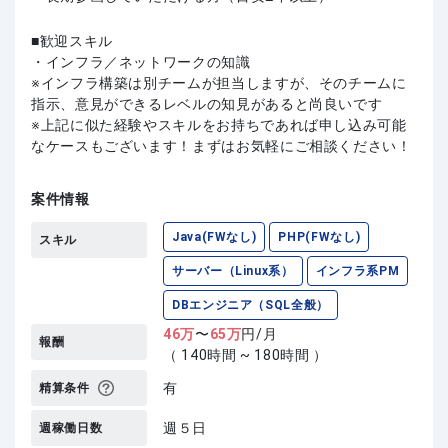
歓迎スキル
・インフラ／ネットワークの知識
※インフラ構築は別チームが担当しますが、そのチームに
指示、意見ができるレベルの知見があると尚良いです
上記に似た経験やスキルをお持ちであれば申し込み可能
なケースもございます！まずはお気軽にご相談ください！
案件情報
Java(FWなし)
PHP(FWなし)
スキル
サーバー（Linux系）
インフラ系PM
DBエンジニア（SQL全般）
46
万
〜
65
万
円/月
報酬
（ 140時間 ~ 180時間 ）
有
精算条件
週５日
週稼働日数