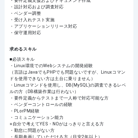
・要件定義支援およびドキュメント作成
・設計対応および調査対応
・ベンダー調整
・受け入れテスト実施
・アプリケーションリリース対応
・保守運用対応
求めるスキル
必須スキル
・Linux環境でのWebシステムの開発経験
（言語はJavaでもPHPでも問題ないですが、Linuxコマン
ドを使用できない方は土台に乗りません）
・Linuxコマンドを使用し、DB(MySQL)の調査できるレベ
ルの方（DB構築作業は行わない）
・要件定義からテストまで一人称で対応可能な方
・ベンダーコントロールの経験
・PLorPM経験
・コミュニケーション能力
※自分で考えてYES・NOがはっきりと言える方
・勤怠に問題がない方
・長期参画していただける方（目安2年以上）