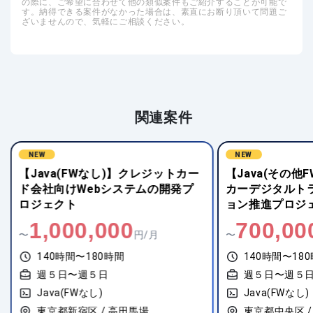
の際に、ご希望に合わせて他の類似案件もご紹介することが可能で
す。納得できる案件がなかった場合は、素直にお断り頂いて問題ご
ざいませんので、気軽にご相談ください。
関連案件
NEW
NEW
【Java(FWなし)】クレジットカー
【Java(その他
ド会社向けWebシステムの開発プ
カーデジタルト
ロジェクト
ョン推進プロジ
1,000,000
700,00
〜
円/月
〜
140時間〜180時間
140時間〜18
週５日〜週５日
週５日〜週５
Java(FWなし)
Java(FWなし)
東京都新宿区 / 高田馬場
東京都中央区 /