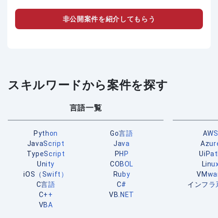
非公開案件を紹介してもらう
スキルワードから案件を探す
言語一覧
Python
Go言語
AW
JavaScript
Java
Azur
TypeScript
PHP
UiPa
Unity
COBOL
Linu
iOS（Swift）
Ruby
VMwa
C言語
C#
インフラ
C++
VB.NET
VBA