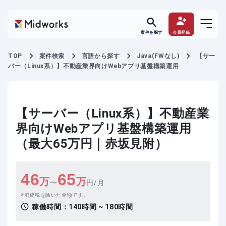
案件を探す
会員登録
TOP
案件検索
言語から探す
Java(FWなし)
【サー
バー（Linux系）】不動産業界向けWebアプリ基盤構築運用
【サーバー（Linux系）】不動産業
界向けWebアプリ基盤構築運用
（最大65万円｜赤坂見附）
46
65
万
万
〜
円/月
消費税を除いた金額です。
稼働時間：
140時間 ~ 180時間