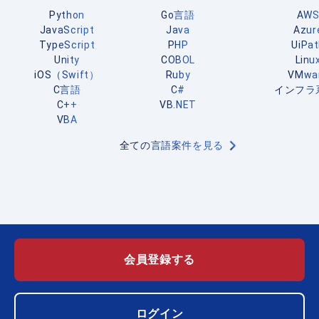
Python
Go言語
AW
JavaScript
Java
Azur
TypeScript
PHP
UiPa
Unity
COBOL
Linu
iOS（Swift）
Ruby
VMwa
C言語
C#
インフラ
C++
VB.NET
VBA
全ての言語案件を見る
会員登録する
ログイン