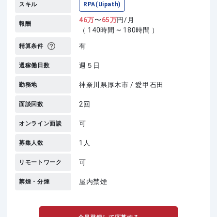
スキル
RPA(Uipath)
46
万
〜
65
万
円/月
報酬
（ 140時間 ~ 180時間 ）
有
精算条件
週５日
週稼働日数
神奈川県厚木市 / 愛甲石田
勤務地
2回
面談回数
可
オンライン面談
1人
募集人数
可
リモートワーク
屋内禁煙
禁煙・分煙