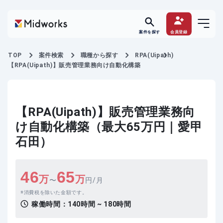
案件を探す
会員登録
TOP
案件検索
職種から探す
RPA(Uipath)
【RPA(Uipath)】販売管理業務向け自動化構築
【RPA(Uipath)】販売管理業務向
け自動化構築（最大65万円｜愛甲
石田）
46
65
万
万
〜
円/月
消費税を除いた金額です。
稼働時間：
140時間 ~ 180時間