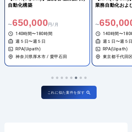
自動化構築
業務自動化および
650,000
650,00
〜
円/月
〜
140時間〜180時間
140時間〜18
週５日〜週５日
週１日〜週５
RPA(Uipath)
RPA(Uipath)
神奈川県厚木市 / 愛甲石田
東京都千代田区
これに似た案件を探す