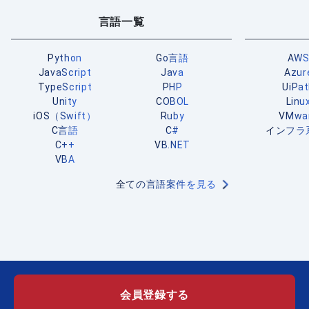
言語一覧
Python
Go言語
AW
JavaScript
Java
Azur
TypeScript
PHP
UiPa
Unity
COBOL
Linu
iOS（Swift）
Ruby
VMwa
C言語
C#
インフラ
C++
VB.NET
VBA
全ての言語案件を見る
会員登録する