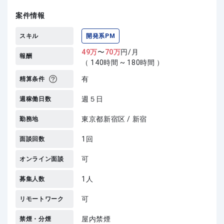
案件情報
スキル
開発系PM
49
万
〜
70
万
円/月
報酬
（ 140時間 ~ 180時間 ）
有
精算条件
週５日
週稼働日数
東京都新宿区 / 新宿
勤務地
1回
面談回数
可
オンライン面談
1人
募集人数
可
リモートワーク
屋内禁煙
禁煙・分煙