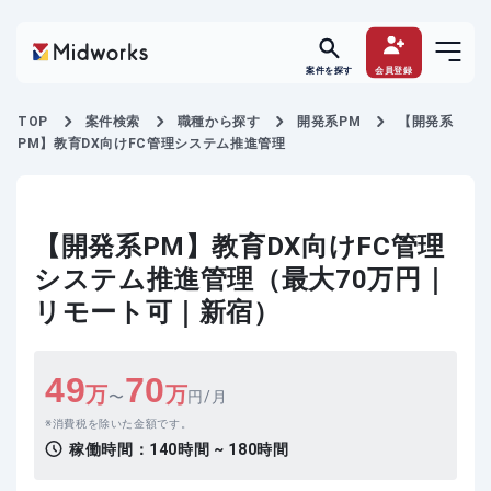
案件を探す
会員登録
TOP
案件検索
職種から探す
開発系PM
【開発系
PM】教育DX向けFC管理システム推進管理
【開発系PM】教育DX向けFC管理
システム推進管理（最大70万円｜
リモート可｜新宿）
49
70
万
万
〜
円/月
消費税を除いた金額です。
稼働時間：
140時間 ~ 180時間