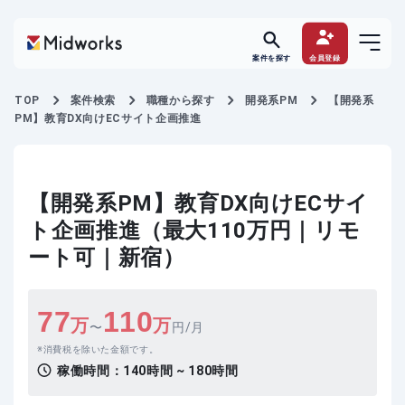
案件を探す
会員登録
TOP
案件検索
職種から探す
開発系PM
【開発系
PM】教育DX向けECサイト企画推進
【開発系PM】教育DX向けECサイ
ト企画推進（最大110万円｜リモ
ート可｜新宿）
77
110
万
万
〜
円/月
消費税を除いた金額です。
稼働時間：
140時間 ~ 180時間