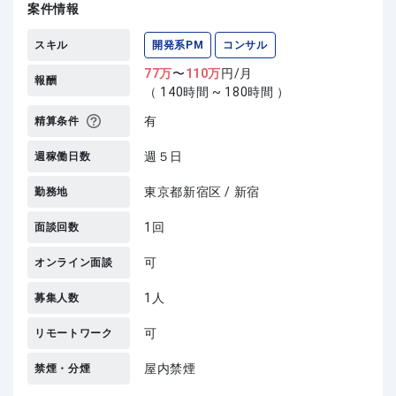
案件情報
スキル
開発系PM
コンサル
77
万
〜
110
万
円/月
報酬
（ 140時間 ~ 180時間 ）
有
精算条件
週５日
週稼働日数
東京都新宿区 / 新宿
勤務地
1回
面談回数
可
オンライン面談
1人
募集人数
可
リモートワーク
屋内禁煙
禁煙・分煙