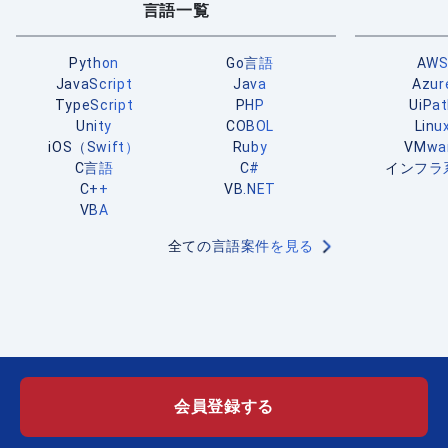
言語一覧
Python
Go言語
AW
JavaScript
Java
Azur
TypeScript
PHP
UiPa
Unity
COBOL
Linu
iOS（Swift）
Ruby
VMwa
C言語
C#
インフラ
C++
VB.NET
VBA
全ての言語案件を見る
会員登録する