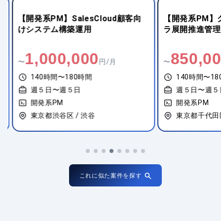
【開発系PM】SalesCloud顧客向
【開発系PM】グ
けシステム構築運用
ラ展開推進管理
1,000,000
850,00
〜
円/月
〜
140時間〜180時間
140時間〜18
週５日〜週５日
週５日〜週５
開発系PM
開発系PM
東京都渋谷区 / 渋谷
東京都千代田区 
これに似た案件を探す